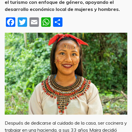
el turismo con enfoque de género, apoyando el
desarrollo económico local de mujeres y hombres.
F
T
E
W
S
a
w
m
h
h
c
it
ai
at
ar
e
te
l
s
e
b
r
A
o
p
o
p
k
Después de dedicarse al cuidado de la casa, ser cocinera y
trabajar en una hacienda, a sus 33 años Maira decidió