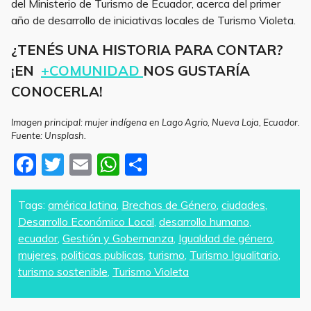
del Ministerio de Turismo de Ecuador, acerca del primer
año de desarrollo de iniciativas locales de Turismo Violeta.
¿TENÉS UNA HISTORIA PARA CONTAR?
¡EN
+COMUNIDAD
NOS GUSTARÍA
CONOCERLA!
Imagen principal: mujer indígena en Lago Agrio, Nueva Loja, Ecuador.
Fuente: Unsplash.
F
T
E
W
S
a
w
m
h
h
c
itt
ai
at
ar
Tags:
américa latina
,
Brechas de Género
,
ciudades
,
Desarrollo Económico Local
,
desarrollo humano
,
e
er
l
s
e
ecuador
,
Gestión y Gobernanza
,
Igualdad de género
,
b
A
mujeres
,
politicas publicas
,
turismo
,
Turismo Igualitario
,
o
p
turismo sostenible
,
Turismo Violeta
o
p