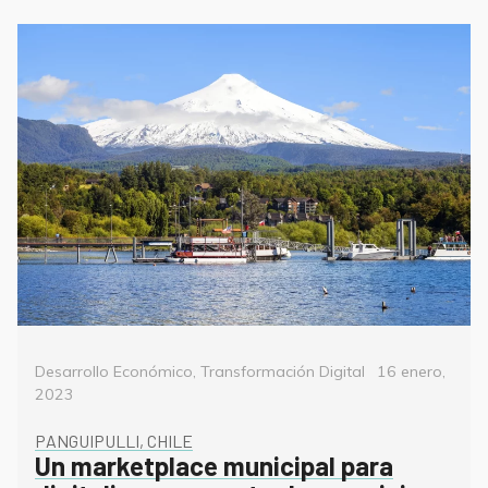
Categorías
Posted
Desarrollo Económico
,
Transformación Digital
16 enero,
on
2023
PANGUIPULLI, CHILE
Un marketplace municipal para