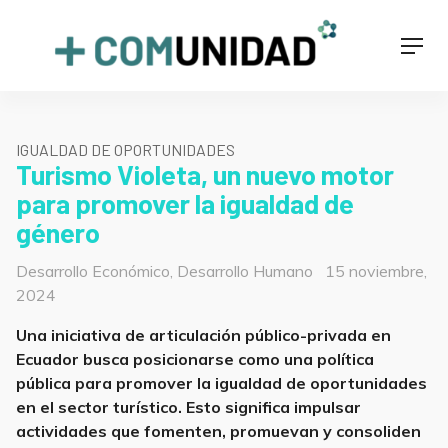
Skip
to
+COMUNIDAD
Men
content
IGUALDAD DE OPORTUNIDADES
Turismo Violeta, un nuevo motor
para promover la igualdad de
género
Categorías
Posted
Desarrollo Económico
,
Desarrollo Humano
15 noviembre,
on
2024
Una iniciativa de articulación público-privada en
Ecuador busca posicionarse como una política
pública para promover la igualdad de oportunidades
en el sector turístico. Esto significa impulsar
actividades que fomenten, promuevan y consoliden