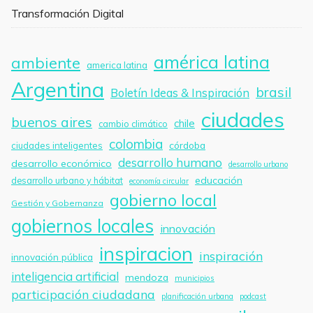
Transformación Digital
américa latina
ambiente
america latina
Argentina
brasil
Boletín Ideas & Inspiración
ciudades
buenos aires
chile
cambio climático
colombia
córdoba
ciudades inteligentes
desarrollo humano
desarrollo económico
desarrollo urbano
educación
desarrollo urbano y hábitat
economía circular
gobierno local
Gestión y Gobernanza
gobiernos locales
innovación
inspiracion
inspiración
innovación pública
inteligencia artificial
mendoza
municipios
participación ciudadana
planificación urbana
podcast