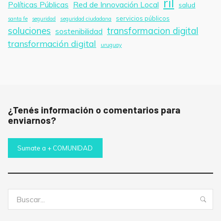
ril
Políticas Públicas
Red de Innovación Local
salud
servicios públicos
santa fe
seguridad
seguridad ciudadana
soluciones
transformacion digital
sostenibilidad
transformación digital
uruguay
¿Tenés información o comentarios para
enviarnos?
Sumate a + COMUNIDAD
Buscar:
Bus