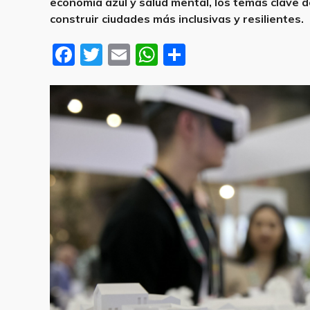
economía azul y salud mental, los temas clave de
construir ciudades más inclusivas y resilientes.
F
T
E
W
S
a
w
m
h
h
c
it
ai
at
ar
e
te
l
s
e
b
r
A
o
p
o
p
k