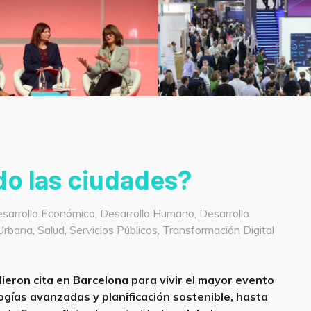
do las ciudades?
sarrollo Económico
,
Desarrollo Humano
,
Desarrollo
Post
 Urbana
,
Salud
,
Servicios Públicos
,
Transformación Digital
on
ieron cita en Barcelona para vivir el mayor evento
gías avanzadas y planificación sostenible, hasta