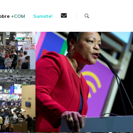
Buscar
obre
+COM
Sumate!