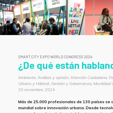
SMART CITY EXPO WORLD CONGRESS 2024
¿De qué están hablan
Categorías
Ambiente
,
Análisis y opinión
,
Atención Ciudadana
,
De
Urbano y Hábitat
,
Gestión y Gobernanza
,
Movilidad
20 noviembre, 2024
Más de 25.000 profesionales de 130 países se d
mundial sobre innovación urbana. Desde tecnolo