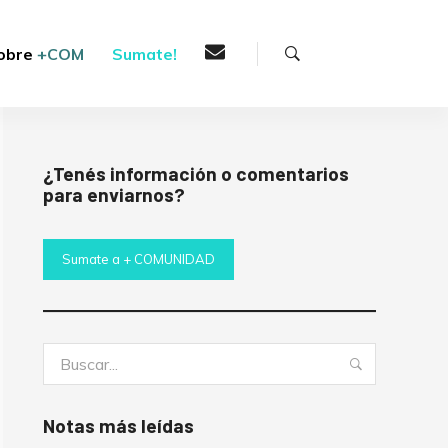
Buscar
obre
+COM
Sumate!
¿Tenés información o comentarios
para enviarnos?
Sumate a + COMUNIDAD
Buscar:
Buscar
Notas más leídas