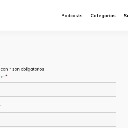
Podcasts
Categorías
S
on * son obligatorios
re
*
*