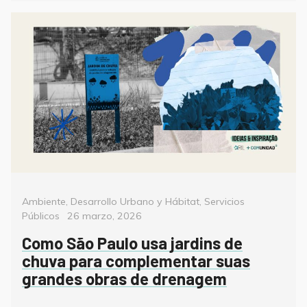
Categorías
Ambiente
,
Desarrollo Urbano y Hábitat
,
Servicios
Posted
Públicos
26 marzo, 2026
on
Como São Paulo usa jardins de
chuva para complementar suas
grandes obras de drenagem