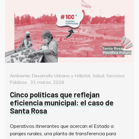
Categorías
Ambiente
,
Desarrollo Urbano y Hábitat
,
Salud
,
Servicios
Posted
Públicos
31 marzo, 2026
on
Cinco políticas que reflejan
eficiencia municipal: el caso de
Santa Rosa
Operativos itinerantes que acercan el Estado a
parajes rurales, una planta de transferencia para