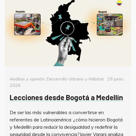
Categorías
Posted
Análisis y opinión
,
Desarrollo Urbano y Hábitat
29 junio,
on
2026
Lecciones desde Bogotá a Medellín
De ser las más vulnerables a convertirse en
referentes de Latinoamérica: ¿cómo hicieron Bogotá
y Medellín para reducir la desigualdad y redefinir la
seguridad desde la convivencia?Javier Varani analiza