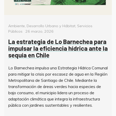
Categorías
Ambiente
,
Desarrollo Urbano y Hábitat
,
Servicios
Posted
Públicos
26 marzo, 2026
on
La estrategia de Lo Barnechea para
impulsar la eficiencia hídrica ante la
sequía en Chile
Lo Barnechea impulsa una Estrategia Hídrica Comunal
para mitigar la crisis por escasez de agua en la Región
Metropolitana de Santiago de Chile. Mediante la
transformación de áreas verdes hacia especies de
bajo consumo, el municipio lidera un proceso de
adaptación climática que integra la infraestructura
pública con jardines sustentables y resilientes.