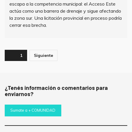
escapa a la competencia municipal: el Acceso Este
actúa como una barrera de drenaje y sigue afectando
la zona sur. Una licitación provincial en proceso podría
cerrar esa brecha.
Paginación
Page
1
Siguiente
de
entradas
¿Tenés información o comentarios para
enviarnos?
Sumate a + COMUNIDAD