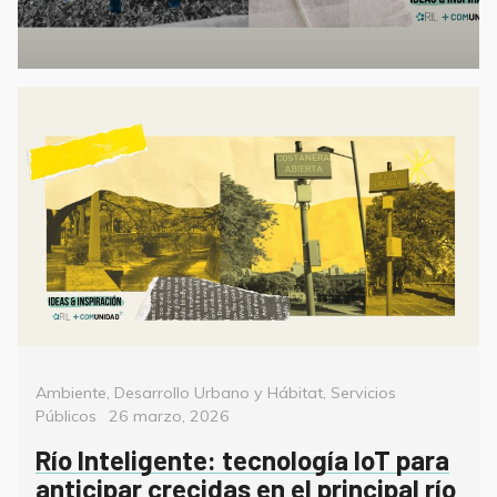
Categorías
Ambiente
,
Desarrollo Urbano y Hábitat
,
Servicios
Posted
Públicos
26 marzo, 2026
on
Río Inteligente: tecnología IoT para
anticipar crecidas en el principal río