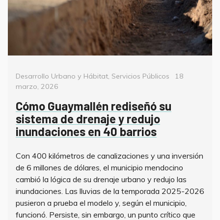
Categorías
Posted
Desarrollo Urbano y Hábitat
,
Servicios Públicos
18
on
marzo, 2026
Cómo Guaymallén rediseñó su
sistema de drenaje y redujo
inundaciones en 40 barrios
Con 400 kilómetros de canalizaciones y una inversión
de 6 millones de dólares, el municipio mendocino
cambió la lógica de su drenaje urbano y redujo las
inundaciones. Las lluvias de la temporada 2025-2026
pusieron a prueba el modelo y, según el municipio,
funcionó. Persiste, sin embargo, un punto crítico que