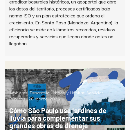
erradicar basurales históricos, un geoportal que abre
los datos del territorio, procesos certificados bajo
norma ISO y un plan estratégico que ordena el
crecimiento. En Santa Rosa (Mendoza, Argentina), la
eficiencia se mide en kilómetros recorridos, residuos
recuperados y servicios que llegan donde antes no
llegaban.
Categorías
Ambiente
,
Desarrollo Urbano y Hábitat
,
Servicios
Posted
Públicos
26 marzo, 2026
on
Cómo São Paulo usa jardines de
lluvia para complementar sus
grandes obras de drenaje