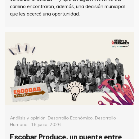
camino encontraron, además, una decisión municipal
que les acercó una oportunidad.
Categorías
Análisis y opinión
,
Desarrollo Económico
,
Desarrollo
Posted
Humano
16 junio, 2026
on
Escobar Produce, un puente entre