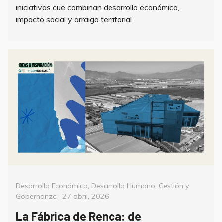
iniciativas que combinan desarrollo económico,
impacto social y arraigo territorial.
Categorías
Desarrollo Económico
,
Desarrollo Humano
,
Gestión y
Posted
Gobernanza
27 abril, 2026
on
La Fábrica de Renca: de