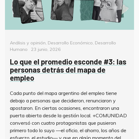
Categorías
Análisis y opinión
,
Desarrollo Económico
,
Desarrollo
Posted
Humano
23 junio, 2026
on
Lo que el promedio esconde #3: las
personas detrás del mapa de
empleo
Cada punto del mapa argentino del empleo tiene
debajo a personas que decidieron, renunciaron y
apostaron. En ciertas ocasiones, encontraron una
puerta abierta desde la gestión local. +COMUNIDAD
conversó con cuatro protagonistas que pusieron
primero todo lo suyo —el oficio, el ahorro, los años de
esfuerzo, el estudio— y que en algún momento del