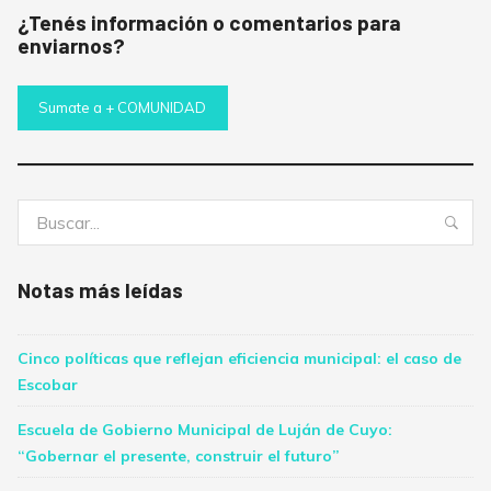
¿Tenés información o comentarios para
enviarnos?
Sumate a + COMUNIDAD
Buscar:
Bus
Notas más leídas
Cinco políticas que reflejan eficiencia municipal: el caso de
Escobar
Escuela de Gobierno Municipal de Luján de Cuyo:
“Gobernar el presente, construir el futuro”