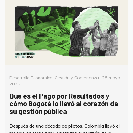
Categorías
Posted
Desarrollo Económico
,
Gestión y Gobernanza
28 mayo,
on
2026
Qué es el Pago por Resultados y
cómo Bogotá lo llevó al corazón de
su gestión pública
Después de una década de pilotos, Colombia llevó el