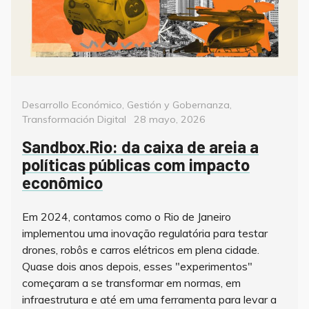
Categorías
Desarrollo Económico
,
Gestión y Gobernanza
,
Posted
Transformación Digital
28 mayo, 2026
on
Sandbox.Rio: da caixa de areia a
políticas públicas com impacto
econômico
Em 2024, contamos como o Rio de Janeiro
implementou uma inovação regulatória para testar
drones, robôs e carros elétricos em plena cidade.
Quase dois anos depois, esses "experimentos"
começaram a se transformar em normas, em
infraestrutura e até em uma ferramenta para levar a