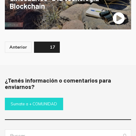
Blockchain
Paginación
Anterior
Page
17
de
entradas
¿Tenés información o comentarios para
enviarnos?
Sumate a + COMUNIDAD
Buscar:
Bus