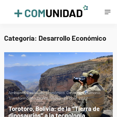
Skip
to
+COMUNIDAD
Men
content
Categoría:
Desarrollo Económico
Categorías
Ambiente
,
Desarrollo Económico
,
Desarrollo Humano
,
Format
Posted
Transformación Digital
Video
28 abril, 2022
on
Torotoro, Bolivia: de la “Tierra de
dinosaurios” a la tecnología