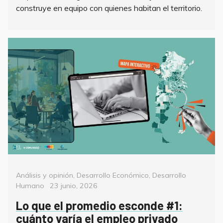
construye en equipo con quienes habitan el territorio.
Categorías
Análisis y opinión
,
Desarrollo Económico
,
Desarrollo
Posted
Humano
23 junio, 2026
on
Lo que el promedio esconde #1:
cuánto varía el empleo privado