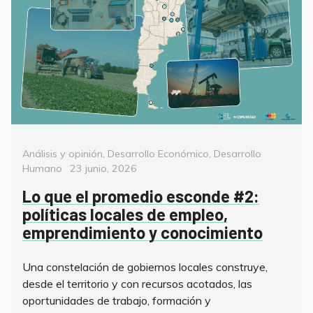
Categorías
Análisis y opinión
,
Desarrollo Económico
,
Desarrollo
Posted
Humano
23 junio, 2026
on
Lo que el promedio esconde #2:
políticas locales de empleo,
emprendimiento y conocimiento
Una constelación de gobiernos locales construye,
desde el territorio y con recursos acotados, las
oportunidades de trabajo, formación y