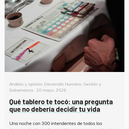
Categorías
Análisis y opinión
,
Desarrollo Humano
,
Gestión y
Posted
Gobernanza
20 mayo, 2026
on
Qué tablero te tocó: una pregunta
que no debería decidir tu vida
Una noche con 300 intendentes de todos los