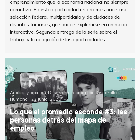
emprendimiento que la economía nacional no siempre
garantiza. En esta oportunidad recorremos once: una
selección federal, multipartidaria y de ciudades de
distintos tamaños, que puede explorarse en un mapa
interactivo. Segunda entrega de la serie sobre el
trabajo y la geografía de las oportunidades.
Categorías
Análisis y opinión
,
Desarrollo Económico
,
Desarrollo
Posted
Humano
23 junio, 2026
on
Lo que el promedio esconde #3: las
personas detrás del mapa de
empleo