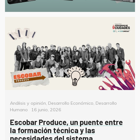
Categorías
Análisis y opinión
,
Desarrollo Económico
,
Desarrollo
Posted
Humano
16 junio, 2026
on
Escobar Produce, un puente entre
la formación técnica y las
necesidades del sistema