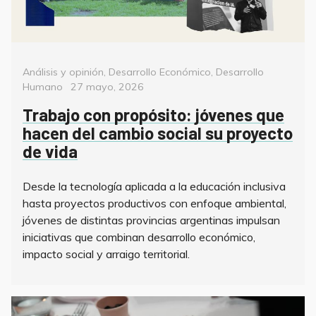
Categorías
Análisis y opinión
,
Desarrollo Económico
,
Desarrollo
Posted
Humano
27 mayo, 2026
on
Trabajo con propósito: jóvenes que
hacen del cambio social su proyecto
de vida
Desde la tecnología aplicada a la educación inclusiva
hasta proyectos productivos con enfoque ambiental,
jóvenes de distintas provincias argentinas impulsan
iniciativas que combinan desarrollo económico,
impacto social y arraigo territorial.