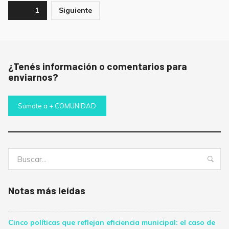
Paginación
Page
1
Siguiente
de
entradas
¿Tenés información o comentarios para
enviarnos?
Sumate a + COMUNIDAD
Buscar:
Bus
Notas más leídas
Cinco políticas que reflejan eficiencia municipal: el caso de