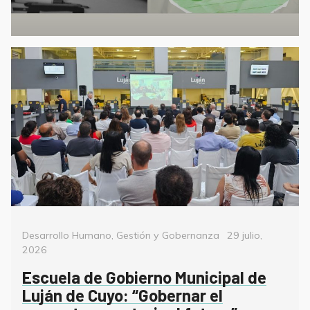
Categorías
Posted
Desarrollo Humano
,
Gestión y Gobernanza
29 julio,
on
2026
Escuela de Gobierno Municipal de
Luján de Cuyo: “Gobernar el