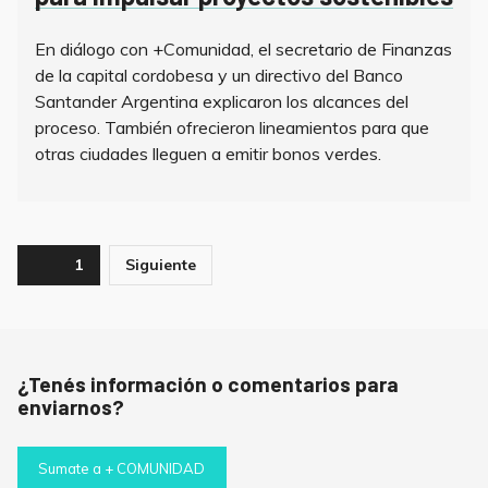
En diálogo con +Comunidad, el secretario de Finanzas
de la capital cordobesa y un directivo del Banco
Santander Argentina explicaron los alcances del
proceso. También ofrecieron lineamientos para que
otras ciudades lleguen a emitir bonos verdes.
Paginación
Page
1
Siguiente
de
entradas
¿Tenés información o comentarios para
enviarnos?
Sumate a + COMUNIDAD