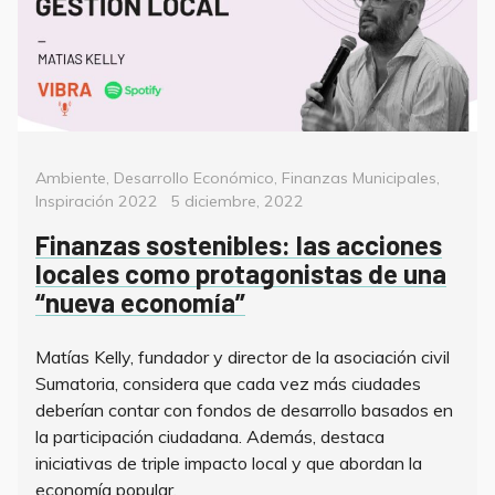
Categorías
Ambiente
,
Desarrollo Económico
,
Finanzas Municipales
,
Posted
Inspiración 2022
5 diciembre, 2022
on
Finanzas sostenibles: las acciones
locales como protagonistas de una
“nueva economía”
Matías Kelly, fundador y director de la asociación civil
Sumatoria, considera que cada vez más ciudades
deberían contar con fondos de desarrollo basados en
la participación ciudadana. Además, destaca
iniciativas de triple impacto local y que abordan la
economía popular.