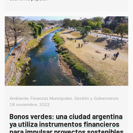
Categorías
Poste
Ambiente
,
Finanzas Municipales
,
Gestión y Gobernanza
on
18 noviembre, 2022
Bonos verdes: una ciudad argentina
ya utiliza instrumentos financieros
para impulsar proyectos sostenibles