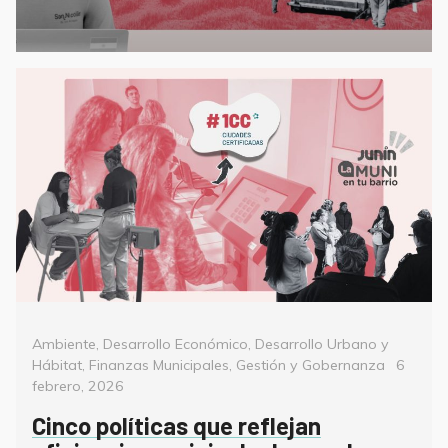
Categorías
Ambiente
,
Desarrollo Económico
,
Desarrollo Urbano y
Posted
Hábitat
,
Finanzas Municipales
,
Gestión y Gobernanza
6
on
febrero, 2026
Cinco políticas que reflejan