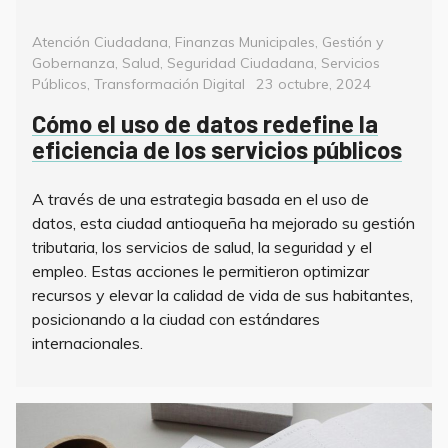
Categorías
Atención Ciudadana
,
Finanzas Municipales
,
Gestión y
Gobernanza
,
Salud
,
Seguridad Ciudadana
,
Servicios
Posted
Públicos
,
Transformación Digital
23 octubre, 2024
on
Cómo el uso de datos redefine la
eficiencia de los servicios públicos
A través de una estrategia basada en el uso de
datos, esta ciudad antioqueña ha mejorado su gestión
tributaria, los servicios de salud, la seguridad y el
empleo. Estas acciones le permitieron optimizar
recursos y elevar la calidad de vida de sus habitantes,
posicionando a la ciudad con estándares
internacionales.