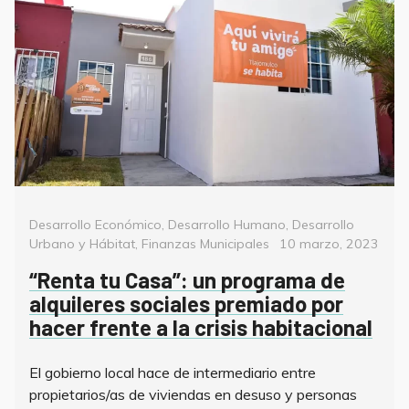
Categorías
Desarrollo Económico
,
Desarrollo Humano
,
Desarrollo
Posted
Urbano y Hábitat
,
Finanzas Municipales
10 marzo, 2023
on
“Renta tu Casa”: un programa de
alquileres sociales premiado por
hacer frente a la crisis habitacional
El gobierno local hace de intermediario entre
propietarios/as de viviendas en desuso y personas