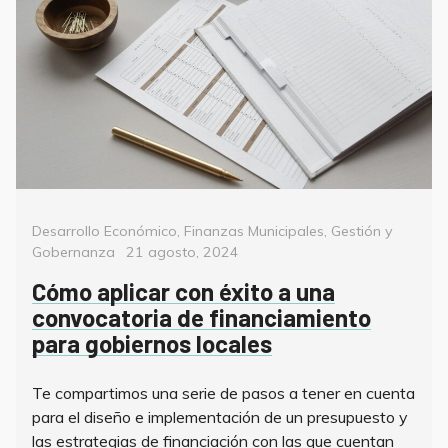
Categorías
Desarrollo Económico
,
Finanzas Municipales
,
Gestión y
Posted
Gobernanza
21 agosto, 2024
on
Cómo aplicar con éxito a una
convocatoria de financiamiento
para gobiernos locales
Te compartimos una serie de pasos a tener en cuenta
para el diseño e implementación de un presupuesto y
las estrategias de financiación con las que cuentan