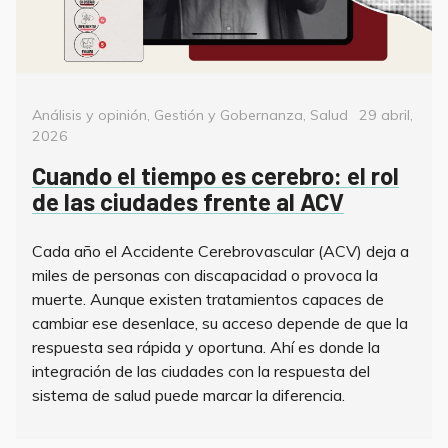
Categorías
Posted
Análisis y opinión
,
Gestión y Gobernanza
,
Salud
29 abril,
on
2026
Cuando el tiempo es cerebro: el rol
de las ciudades frente al ACV
Cada año el Accidente Cerebrovascular (ACV) deja a
miles de personas con discapacidad o provoca la
muerte. Aunque existen tratamientos capaces de
cambiar ese desenlace, su acceso depende de que la
respuesta sea rápida y oportuna. Ahí es donde la
integración de las ciudades con la respuesta del
sistema de salud puede marcar la diferencia.