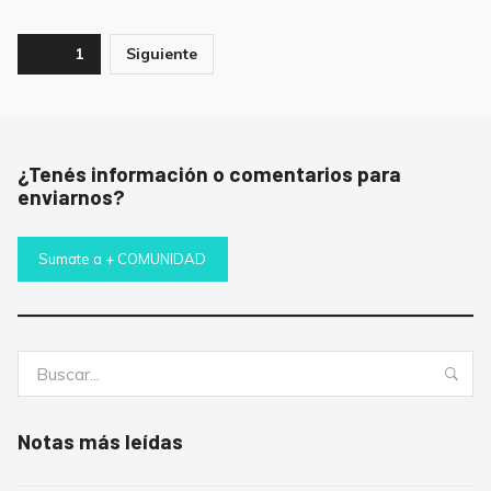
Paginación
Page
1
Siguiente
de
entradas
¿Tenés información o comentarios para
enviarnos?
Sumate a + COMUNIDAD
Buscar:
Bus
Notas más leídas