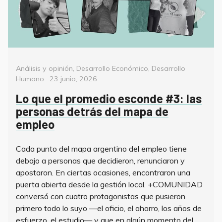
Categorías
Análisis y opinión
,
Desarrollo Económico
,
Desarrollo
Posted
Humano
23 junio, 2026
on
Lo que el promedio esconde #3: las
personas detrás del mapa de
empleo
Cada punto del mapa argentino del empleo tiene
debajo a personas que decidieron, renunciaron y
apostaron. En ciertas ocasiones, encontraron una
puerta abierta desde la gestión local. +COMUNIDAD
conversó con cuatro protagonistas que pusieron
primero todo lo suyo —el oficio, el ahorro, los años de
esfuerzo, el estudio— y que en algún momento del