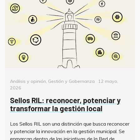
Categorías
Posted
Análisis y opinión
,
Gestión y Gobernanza
12 mayo,
on
2026
Sellos RIL: reconocer, potenciar y
transformar la gestión local
Los Sellos RIL son una distinción que busca reconocer
y potenciar la innovación en la gestión municipal. Se
enmarcan dentro de las iniciativas de la Red de