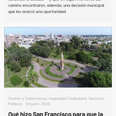
camino encontraron, además, una decisión municipal
que les acercó una oportunidad.
Categorías
Gestión y Gobernanza
,
Seguridad Ciudadana
,
Servicios
Posted
Públicos
19 junio, 2026
on
Qué hizo San Francisco para que la