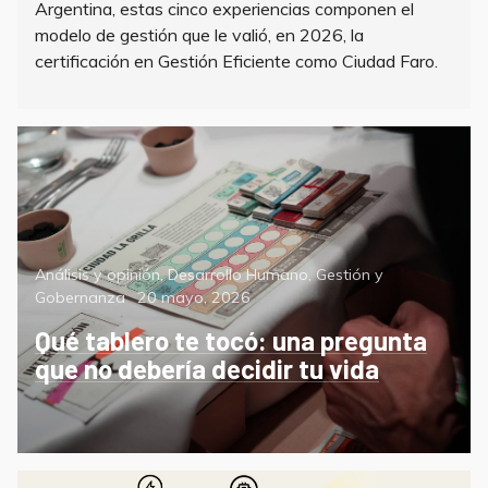
Argentina, estas cinco experiencias componen el
modelo de gestión que le valió, en 2026, la
certificación en Gestión Eficiente como Ciudad Faro.
Categorías
Análisis y opinión
,
Desarrollo Humano
,
Gestión y
Posted
Gobernanza
20 mayo, 2026
on
Qué tablero te tocó: una pregunta
que no debería decidir tu vida