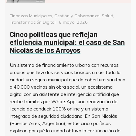
Categorías
Finanzas Municipales
,
Gestión y Gobernanza
,
Salud
,
Posted
Transformación Digital
8 mayo, 2026
on
Cinco políticas que reflejan
eficiencia municipal: el caso de San
Nicolás de los Arroyos
Un sistema de financiamiento urbano con recursos
propios que llevó los servicios básicos a casi toda la
ciudad, un seguro municipal que da cobertura sanitaria
a 40.000 vecinos sin obra social, un ecosistema
digital con un asistente de inteligencia artificial que
recibe trámites por WhatsApp, una renovación de
licencia de conducir 100% online y un sistema
integrado de seguridad ciudadana. En San Nicolás
(Buenos Aires, Argentina), estas cinco políticas
explican por qué la ciudad obtuvo la certificación de