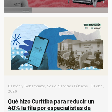
Categorías
Posted
Gestión y Gobernanza
,
Salud
,
Servicios Públicos
30 abril,
on
2026
Qué hizo Curitiba para reducir un
40% la fila por especialistas de