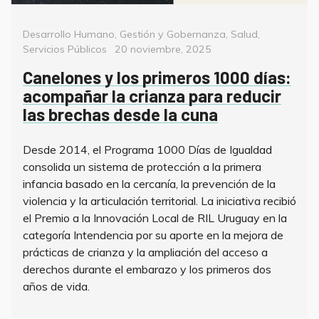
Categorías
Desarrollo Humano
,
Gestión y Gobernanza
,
Salud
,
Posted
Servicios Públicos
20 noviembre, 2025
on
Canelones y los primeros 1000 días:
acompañar la crianza para reducir
las brechas desde la cuna
Desde 2014, el Programa 1000 Días de Igualdad
consolida un sistema de protección a la primera
infancia basado en la cercanía, la prevención de la
violencia y la articulación territorial. La iniciativa recibió
el Premio a la Innovación Local de RIL Uruguay en la
categoría Intendencia por su aporte en la mejora de
prácticas de crianza y la ampliación del acceso a
derechos durante el embarazo y los primeros dos
años de vida.