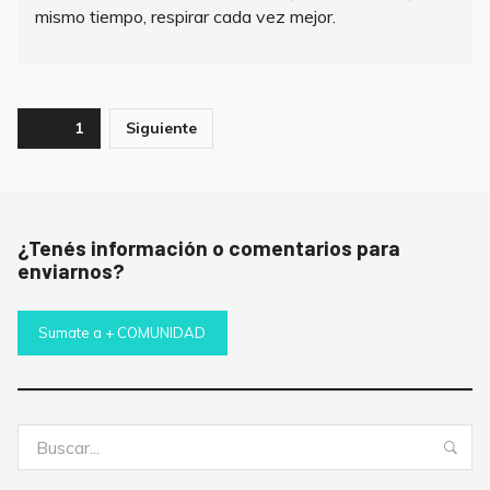
mismo tiempo, respirar cada vez mejor.
Paginación
Page
1
Siguiente
de
entradas
¿Tenés información o comentarios para
enviarnos?
Sumate a + COMUNIDAD
Buscar:
Bus