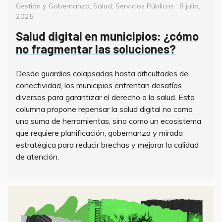
Categorías
Posted
Gestión y Gobernanza
,
Salud
,
Servicios Públicos
8 julio,
on
2025
Salud digital en municipios: ¿cómo
no fragmentar las soluciones?
Desde guardias colapsadas hasta dificultades de
conectividad, los municipios enfrentan desafíos
diversos para garantizar el derecho a la salud. Esta
columna propone repensar la salud digital no como
una suma de herramientas, sino como un ecosistema
que requiere planificación, gobernanza y mirada
estratégica para reducir brechas y mejorar la calidad
de atención.