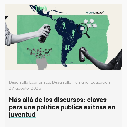
Categorías
Posted
Desarrollo Económico
,
Desarrollo Humano
,
Educación
on
27 agosto, 2025
Más allá de los discursos: claves
para una política pública exitosa en
juventud