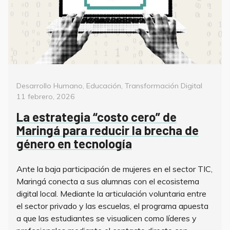
Categorías
Poste
Desarrollo Humano
,
Educación
,
Transformación Digital
on
11 febrero, 2026
La estrategia “costo cero” de
Maringá para reducir la brecha de
género en tecnología
Ante la baja participación de mujeres en el sector TIC,
Maringá conecta a sus alumnas con el ecosistema
digital local. Mediante la articulación voluntaria entre
el sector privado y las escuelas, el programa apuesta
a que las estudiantes se visualicen como líderes y