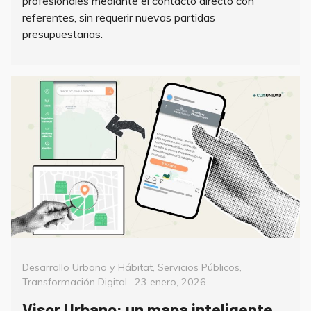
profesionales mediante el contacto directo con
referentes, sin requerir nuevas partidas
presupuestarias.
Categorías
Desarrollo Urbano y Hábitat
,
Servicios Públicos
,
Posted
Transformación Digital
23 enero, 2026
on
Visor Urbano: un mapa inteligente