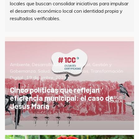
locales que buscan consolidar iniciativas para impulsar
el desarrollo económico local con identidad propia y
resultados verificables.
Categorías
Ambiente
,
Desarrollo Urbano y Hábitat
,
Gestión y
Gobernanza
,
Salud
,
Servicios Públicos
,
Transformación
Posted
Digital
19 diciembre, 2025
on
Cinco políticas que reflejan
eficiencia municipal: el caso de
Jesús María