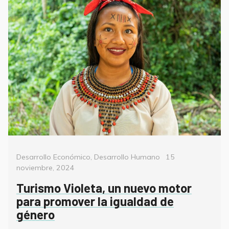
Categorías
Posted
Desarrollo Económico
,
Desarrollo Humano
15
on
noviembre, 2024
Turismo Violeta, un nuevo motor
para promover la igualdad de
género