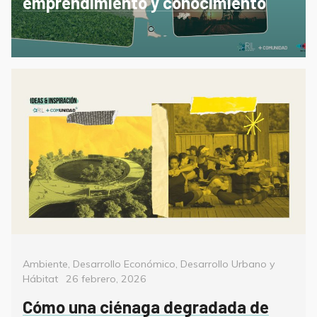
emprendimiento y conocimiento
Categorías
Ambiente
,
Desarrollo Económico
,
Desarrollo Urbano y
Posted
Hábitat
26 febrero, 2026
on
Cómo una ciénaga degradada de