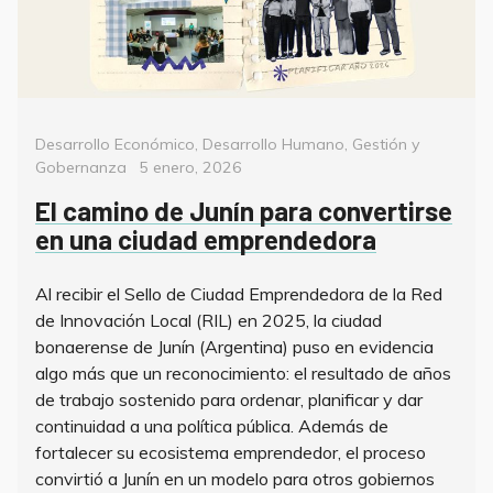
Categorías
Desarrollo Económico
,
Desarrollo Humano
,
Gestión y
Posted
Gobernanza
5 enero, 2026
on
El camino de Junín para convertirse
en una ciudad emprendedora
Al recibir el Sello de Ciudad Emprendedora de la Red
de Innovación Local (RIL) en 2025, la ciudad
bonaerense de Junín (Argentina) puso en evidencia
algo más que un reconocimiento: el resultado de años
de trabajo sostenido para ordenar, planificar y dar
continuidad a una política pública. Además de
fortalecer su ecosistema emprendedor, el proceso
convirtió a Junín en un modelo para otros gobiernos