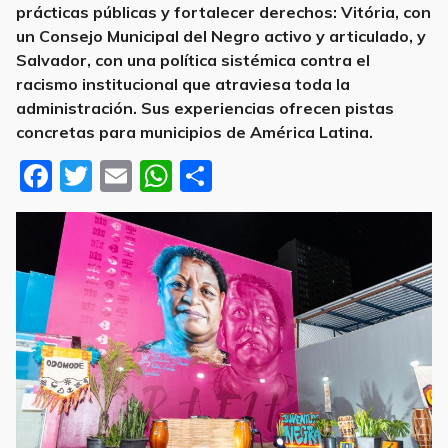
prácticas públicas y fortalecer derechos: Vitória, con
un Consejo Municipal del Negro activo y articulado, y
Salvador, con una política sistémica contra el
racismo institucional que atraviesa toda la
administración. Sus experiencias ofrecen pistas
concretas para municipios de América Latina.
F
T
E
W
S
a
w
m
h
h
c
it
ai
at
ar
e
te
l
s
e
b
r
A
o
p
o
p
k