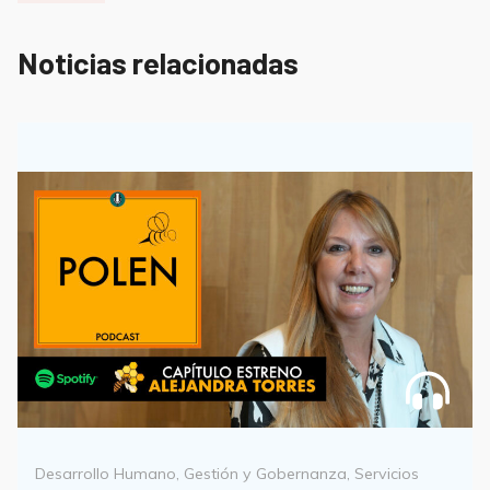
Noticias relacionadas
Categorías
Desarrollo Humano
,
Gestión y Gobernanza
,
Servicios