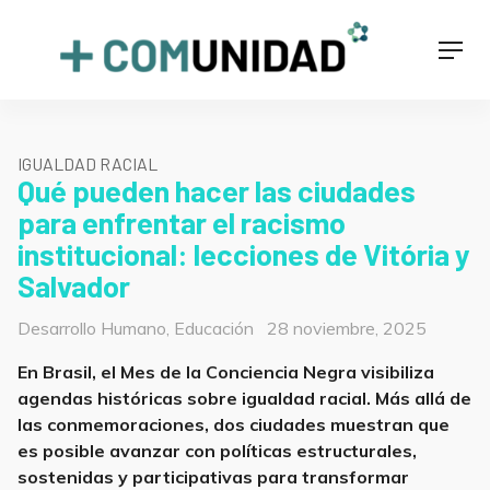
Skip
to
+COMUNIDAD
Men
content
IGUALDAD RACIAL
Qué pueden hacer las ciudades
para enfrentar el racismo
institucional: lecciones de Vitória y
Salvador
Categorías
Posted
Desarrollo Humano
,
Educación
28 noviembre, 2025
on
En Brasil, el Mes de la Conciencia Negra visibiliza
agendas históricas sobre igualdad racial. Más allá de
las conmemoraciones, dos ciudades muestran que
es posible avanzar con políticas estructurales,
sostenidas y participativas para transformar