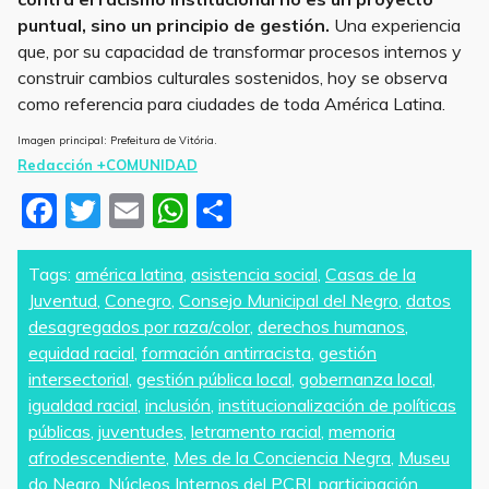
puntual, sino un principio de gestión.
Una experiencia
que, por su capacidad de transformar procesos internos y
construir cambios culturales sostenidos, hoy se observa
como referencia para ciudades de toda América Latina.
Imagen principal: Prefeitura de Vitória.
Redacción +COMUNIDAD
F
T
E
W
S
a
w
m
h
h
c
itt
ai
at
ar
Tags:
américa latina
,
asistencia social
,
Casas de la
Juventud
,
Conegro
,
Consejo Municipal del Negro
,
datos
e
er
l
s
e
desagregados por raza/color
,
derechos humanos
,
b
A
equidad racial
,
formación antirracista
,
gestión
o
p
intersectorial
,
gestión pública local
,
gobernanza local
,
igualdad racial
,
inclusión
,
institucionalización de políticas
o
p
públicas
,
juventudes
,
letramento racial
,
memoria
k
afrodescendiente
,
Mes de la Conciencia Negra
,
Museu
do Negro
,
Núcleos Internos del PCRI
,
participación