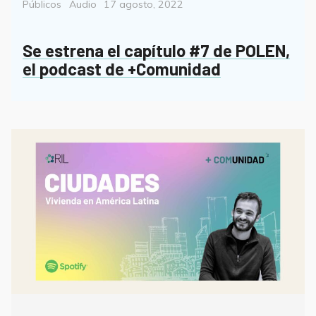
Format
Posted
Públicos
Audio
17 agosto, 2022
on
Se estrena el capítulo #7 de POLEN,
el podcast de +Comunidad