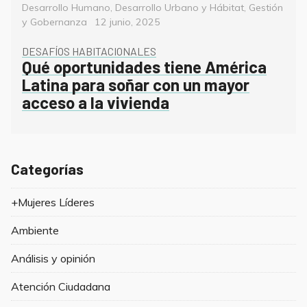
Categorías
Desarrollo Humano
,
Desarrollo Urbano y Hábitat
,
Gestión
Posted
y Gobernanza
12 junio, 2025
on
DESAFÍOS HABITACIONALES
Qué oportunidades tiene América
Latina para soñar con un mayor
acceso a la vivienda
Categorías
+Mujeres Líderes
Ambiente
Análisis y opinión
Atención Ciudadana