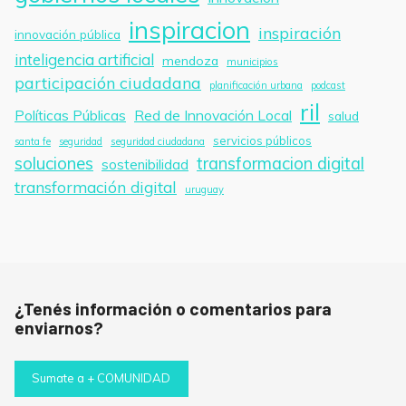
inspiracion
inspiración
innovación pública
inteligencia artificial
mendoza
municipios
participación ciudadana
planificación urbana
podcast
ril
Políticas Públicas
Red de Innovación Local
salud
servicios públicos
santa fe
seguridad
seguridad ciudadana
soluciones
transformacion digital
sostenibilidad
transformación digital
uruguay
¿Tenés información o comentarios para
enviarnos?
Sumate a + COMUNIDAD