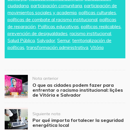
ciudadana
,
participación comunitaria
,
participación de
movimientos sociales y academia
,
políticas culturales
,
políticas de combate al racismo institucional
,
políticas
de reparación
,
Políticas educativas
,
políticas replicables
,
prevención de desigualdades
,
racismo institucional
,
Salud Pública
,
Salvador
,
Semur
,
territorialización de
políticas
,
transformación administrativa
,
Vitória
Post
Nota anterior
navigation
O que as cidades podem fazer para
enfrentar o racismo institucional: lições
de Vitória e Salvador
Siguiente nota
Por qué importa fortalecer la seguridad
energética local