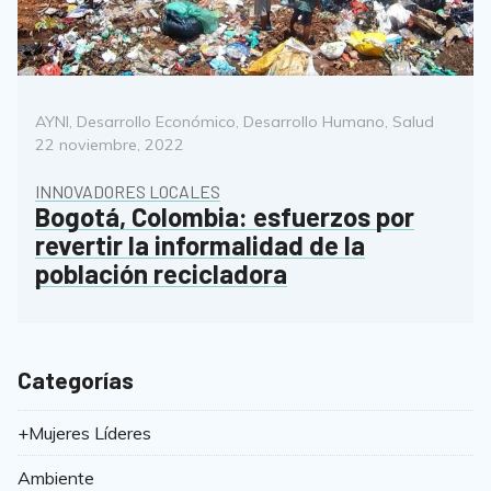
Categorías
Poste
AYNI
,
Desarrollo Económico
,
Desarrollo Humano
,
Salud
on
22 noviembre, 2022
INNOVADORES LOCALES
Bogotá, Colombia: esfuerzos por
revertir la informalidad de la
población recicladora
Categorías
+Mujeres Líderes
Ambiente