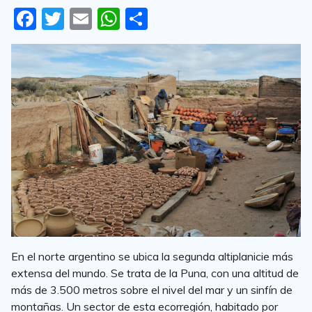
F
T
E
W
S
a
w
m
h
h
c
it
ai
at
ar
e
te
l
s
e
b
r
A
o
p
o
p
k
En el norte argentino se ubica la segunda altiplanicie más
extensa del mundo. Se trata de la Puna, con una altitud de
más de 3.500 metros sobre el nivel del mar y un sinfín de
montañas. Un sector de esta ecorregión, habitado por