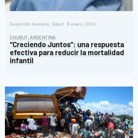
Categorías
Posted
Desarrollo Humano
,
Salud
8 enero, 2024
on
CHUBUT, ARGENTINA
“Creciendo Juntos”: una respuesta
efectiva para reducir la mortalidad
infantil