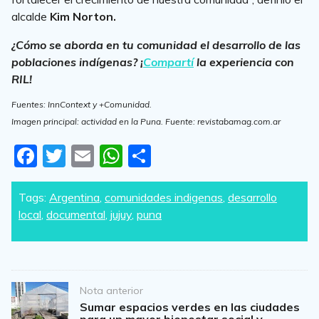
alcalde
Kim Norton.
¿Cómo se aborda en tu comunidad el desarrollo de las
poblaciones indígenas? ¡
Compartí
la experiencia con
RIL!
Fuentes: InnContext y +Comunidad.
Imagen principal: actividad en la Puna. Fuente: revistabamag.com.ar
F
T
E
W
S
a
w
m
h
h
c
itt
ai
at
ar
Tags:
Argentina
,
comunidades indigenas
,
desarrollo
local
,
documental
,
jujuy
,
puna
e
er
l
s
e
b
A
o
p
o
p
Post
Nota anterior
navigation
Sumar espacios verdes en las ciudades
k
para un mayor bienestar social y