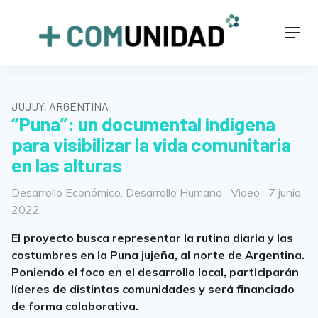
Skip
to
+COMUNIDAD
Men
content
JUJUY, ARGENTINA
“Puna”: un documental indígena
para visibilizar la vida comunitaria
en las alturas
Categorías
Format
Posted
Desarrollo Económico
,
Desarrollo Humano
Video
7 junio,
on
2022
El proyecto busca representar la rutina diaria y las
costumbres en la Puna jujeña, al norte de Argentina.
Poniendo el foco en el desarrollo local, participarán
líderes de distintas comunidades y será financiado
de forma colaborativa.