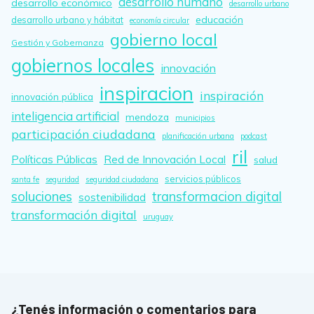
desarrollo humano
desarrollo económico
desarrollo urbano
educación
desarrollo urbano y hábitat
economía circular
gobierno local
Gestión y Gobernanza
gobiernos locales
innovación
inspiracion
inspiración
innovación pública
inteligencia artificial
mendoza
municipios
participación ciudadana
planificación urbana
podcast
ril
Políticas Públicas
Red de Innovación Local
salud
servicios públicos
santa fe
seguridad
seguridad ciudadana
soluciones
transformacion digital
sostenibilidad
transformación digital
uruguay
¿Tenés información o comentarios para