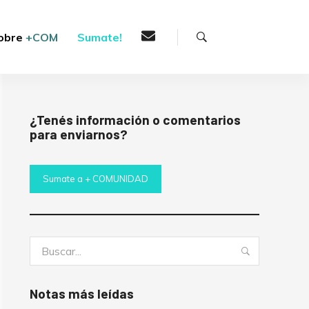
Buscar
obre
+COM
Sumate!
¿Tenés información o comentarios
para enviarnos?
Sumate a + COMUNIDAD
Buscar:
Buscar
Notas más leídas