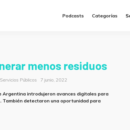
Podcasts
Categorías
S
enerar menos residuos
Posted
,
Servicios Públicos
7 junio, 2022
on
e Argentina introdujeron avances digitales para
s. También detectaron una oportunidad para