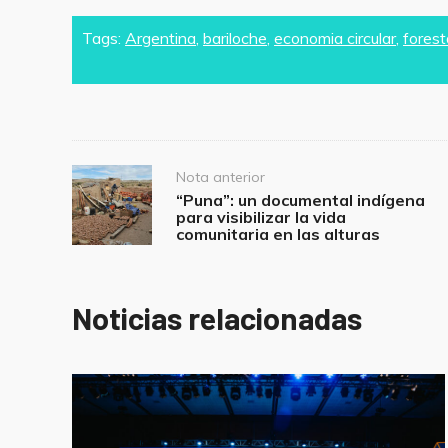
a
w
m
h
h
c
itt
ai
at
ar
Tags:
Argentina
,
bariloche
,
economia circular
,
forest
e
er
l
s
e
b
A
o
p
o
p
Post
Nota anterior
k
navigation
“Puna”: un documental indígena
para visibilizar la vida
comunitaria en las alturas
Noticias relacionadas