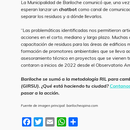
La Municipalidad de Bariloche comunicó que, una vez o
esperan lanzar un
chatbot
como canal de comunicació
separar los residuos y a dónde llevarlos.
“Las problemáticas identificadas nos permitieron art
acciones en el corto, mediano y largo plazo. Muchas 
capacitación de residuos para las áreas de edificios m
formación de promotores ambientales que se lleva ad
asesoramiento técnico en proyectos que se vienen tr
contaron a inicios de 2022 desde el Observatorio Am
Bariloche se sumó a la metodología RIL para camb
(GIRSU). ¿Qué está haciendo tu ciudad?
Contano
pasar a la acción.
Fuente de imagen principal: barilocheopina.com
F
T
E
W
S