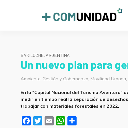
Skip
to
+COMUNIDAD
content
BARILOCHE, ARGENTINA
Un nuevo plan para g
Categorías
Ambiente
,
Gestión y Gobernanza
,
Movilidad Urbana
En la “Capital Nacional del Turismo Aventura” d
medir en tiempo real la separación de desecho
trabajar con materiales forestales en 2022.
F
T
E
W
S