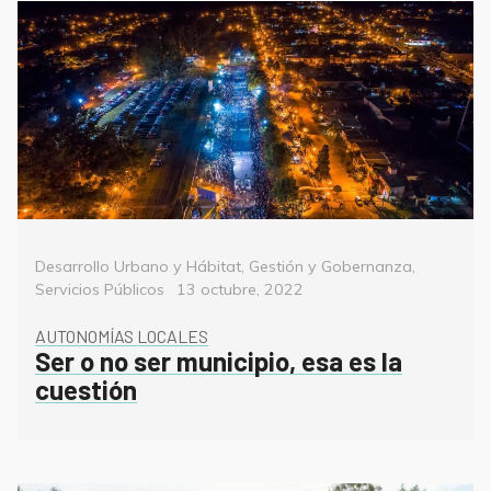
Categorías
Desarrollo Urbano y Hábitat
,
Gestión y Gobernanza
,
Posted
Servicios Públicos
13 octubre, 2022
on
AUTONOMÍAS LOCALES
Ser o no ser municipio, esa es la
cuestión