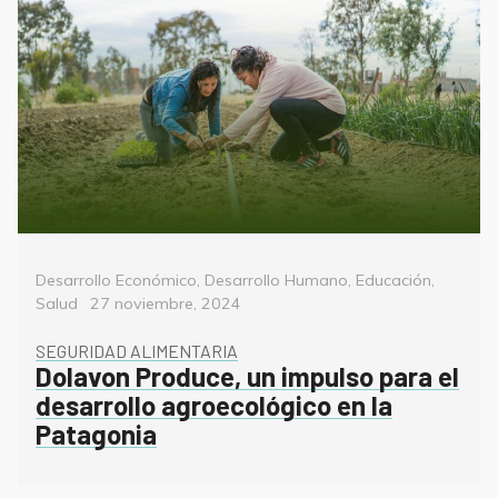
Categorías
Desarrollo Económico
,
Desarrollo Humano
,
Educación
,
Posted
Salud
27 noviembre, 2024
on
SEGURIDAD ALIMENTARIA
Dolavon Produce, un impulso para el
desarrollo agroecológico en la
Patagonia