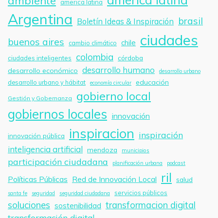
ambiente
america latina
Argentina
brasil
Boletín Ideas & Inspiración
ciudades
buenos aires
chile
cambio climático
colombia
córdoba
ciudades inteligentes
desarrollo humano
desarrollo económico
desarrollo urbano
educación
desarrollo urbano y hábitat
economía circular
gobierno local
Gestión y Gobernanza
gobiernos locales
innovación
inspiracion
inspiración
innovación pública
inteligencia artificial
mendoza
municipios
participación ciudadana
planificación urbana
podcast
ril
Políticas Públicas
Red de Innovación Local
salud
servicios públicos
santa fe
seguridad
seguridad ciudadana
soluciones
transformacion digital
sostenibilidad
transformación digital