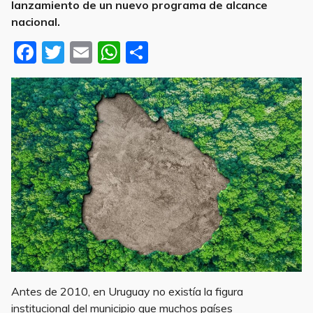
lanzamiento de un nuevo programa de alcance
nacional.
F
T
E
W
S
a
w
m
h
h
c
it
ai
at
ar
e
te
l
s
e
b
r
A
o
p
o
p
k
Antes de 2010, en Uruguay no existía la figura
institucional del municipio que muchos países