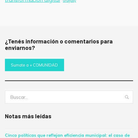
uruguay
¿Tenés información o comentarios para
enviarnos?
Sumate a + COMUNIDAD
Buscar:
Bus
Notas más leídas
Cinco políticas que reflejan eficiencia municipal: el caso de