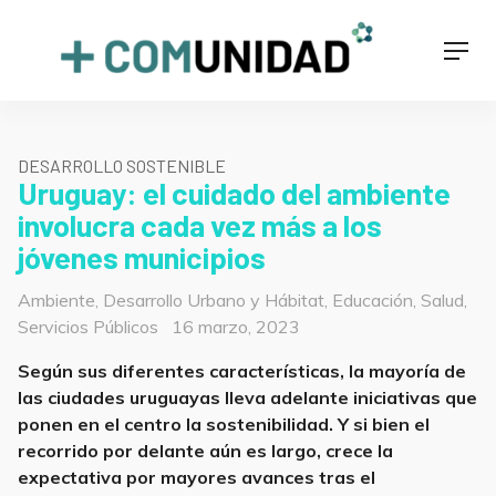
Skip
to
+COMUNIDAD
Men
content
DESARROLLO SOSTENIBLE
Uruguay: el cuidado del ambiente
involucra cada vez más a los
jóvenes municipios
Categorías
Ambiente
,
Desarrollo Urbano y Hábitat
,
Educación
,
Salud
,
Posted
Servicios Públicos
16 marzo, 2023
on
Según sus diferentes características, la mayoría de
las ciudades uruguayas lleva adelante iniciativas que
ponen en el centro la sostenibilidad. Y si bien el
recorrido por delante aún es largo, crece la
expectativa por mayores avances tras el