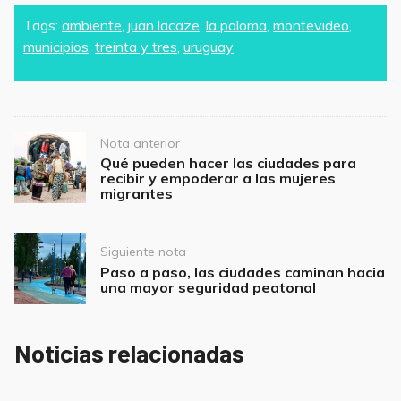
a
w
m
h
h
c
itt
ai
at
ar
Tags:
ambiente
,
juan lacaze
,
la paloma
,
montevideo
,
municipios
,
treinta y tres
,
uruguay
e
er
l
s
e
b
A
o
p
o
p
Post
Nota anterior
navigation
Qué pueden hacer las ciudades para
k
recibir y empoderar a las mujeres
migrantes
Siguiente nota
Paso a paso, las ciudades caminan hacia
una mayor seguridad peatonal
Noticias relacionadas