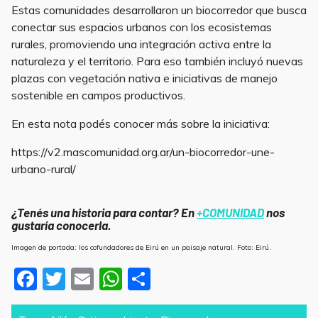
Estas comunidades desarrollaron un biocorredor que busca
conectar sus espacios urbanos con los ecosistemas
rurales, promoviendo una integración activa entre la
naturaleza y el territorio. Para eso también incluyó nuevas
plazas con vegetación nativa e iniciativas de manejo
sostenible en campos productivos.
En esta nota podés conocer más sobre la iniciativa:
https://v2.mascomunidad.org.ar/un-biocorredor-une-
urbano-rural/
¿Tenés una historia para contar? En
+COMUNIDAD
nos
gustaría conocerla.
Imagen de portada: los cofundadores de Eirú en un paisaje natural. Foto: Eirú.
F
T
E
W
S
a
w
m
h
h