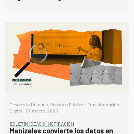
Categorías
Desarrollo Humano
,
Servicios Públicos
,
Transformación
Posted
Digital
27 marzo, 2025
on
BOLETÍN IDEAS & INSPIRACIÓN
Manizales convierte los datos en