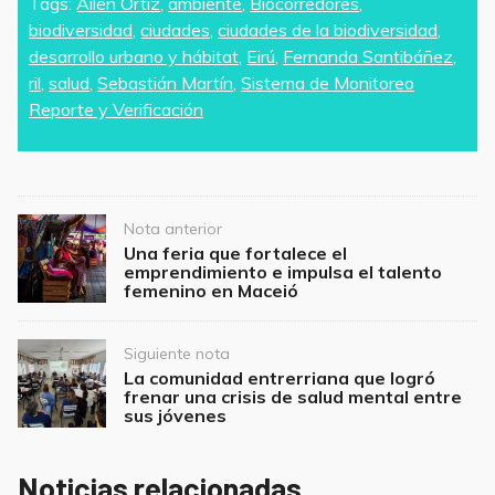
c
itt
ai
at
ar
Tags:
Ailén Ortiz
,
ambiente
,
Biocorredores
,
biodiversidad
,
ciudades
,
ciudades de la biodiversidad
,
e
er
l
s
e
desarrollo urbano y hábitat
,
Eirú
,
Fernanda Santibáñez
,
b
A
ril
,
salud
,
Sebastián Martín
,
Sistema de Monitoreo
o
p
Reporte y Verificación
o
p
k
Post
Nota anterior
navigation
Una feria que fortalece el
emprendimiento e impulsa el talento
femenino en Maceió
Siguiente nota
La comunidad entrerriana que logró
frenar una crisis de salud mental entre
sus jóvenes
Noticias relacionadas