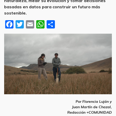
naturaleza, medir su evolución y tomar decisiones
basadas en datos para construir un futuro más
sostenible.
F
T
E
W
S
a
w
m
h
h
c
it
ai
at
ar
e
te
l
s
e
b
r
A
o
p
o
p
k
biodiversidad
Por Florencia Luján y
Juan Martín de Chazal,
Redacción +COMUNIDAD