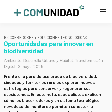
Skip
to
+COMUNIDAD
Men
content
BIOCORREDORES Y SOLUCIONES TECNOLÓGICAS
Oportunidades para innovar en
biodiversidad
Categorías
Ambiente
,
Desarrollo Urbano y Hábitat
,
Transformación
Posted
Digital
8 mayo, 2025
on
Frente a la pérdida acelerada de biodiversidad,
ciudades y territorios rurales exploran nuevas
estrategias para conservar y regenerar sus
ecosistemas. En esta nota, especialistas explican
cómo los biocorredores y un sistema tecnológico
novedoso de monitoreo permiten conectar la