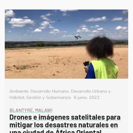
Categorías
Ambiente
,
Desarrollo Humano
,
Desarrollo Urbano y
Posted
Hábitat
,
Gestión y Gobernanza
6 junio, 2022
on
BLANTYRE, MALAWI
Drones e imágenes satelitales para
mitigar los desastres naturales en
una ciudad de África Oriental