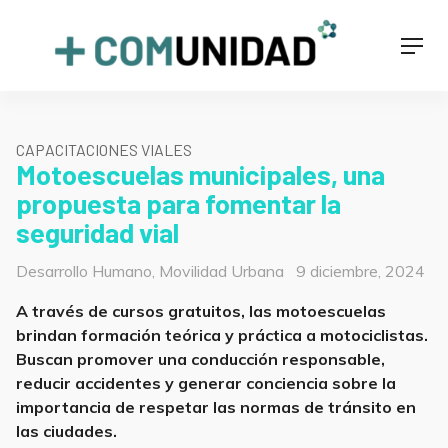
Skip
to
+COMUNIDAD
Men
content
CAPACITACIONES VIALES
Motoescuelas municipales, una
propuesta para fomentar la
seguridad vial
Categorías
Posted
Desarrollo Humano
,
Movilidad Urbana
9 diciembre, 2024
on
A través de cursos gratuitos, las motoescuelas
brindan formación teórica y práctica a motociclistas.
Buscan promover una conducción responsable,
reducir accidentes y generar conciencia sobre la
importancia de respetar las normas de tránsito en
las ciudades.