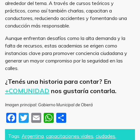
alrededor del tema. A través de cursos teóricos y
prácticos, como así también charlas, capacitan a
conductores, reduciendo accidentes y fomentando una
conducción más responsable.
Aunque enfrentan desafíos como la alta demanda y la
falta de recursos, estas academias se erigen como
instancias clave para promover conciencia ciudadana y
generar un mayor compromiso por la seguridad en las
calles.
¿Tenés una historia para contar? En
+COMUNIDAD
nos gustaría contarla.
Imagen principal: Gobierno Municipal de Oberá
F
T
E
W
S
a
w
m
h
h
c
itt
ai
at
ar
Tags:
Argentina
,
capacitaciones viales
,
ciudades
,