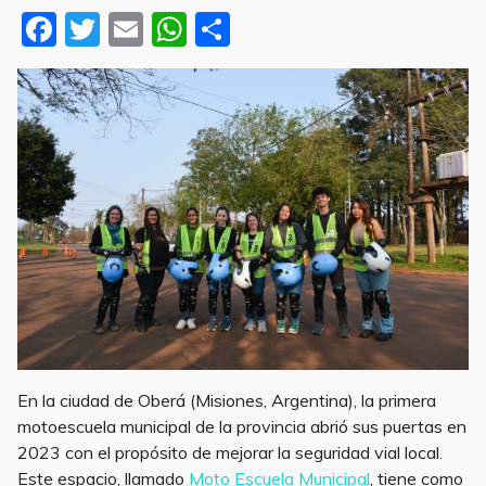
F
T
E
W
S
a
w
m
h
h
c
it
ai
at
ar
e
te
l
s
e
b
r
A
o
p
o
p
k
En la ciudad de Oberá (Misiones, Argentina), la primera
motoescuela municipal de la provincia abrió sus puertas en
2023 con el propósito de mejorar la seguridad vial local.
Este espacio, llamado
Moto Escuela Municipal
, tiene como