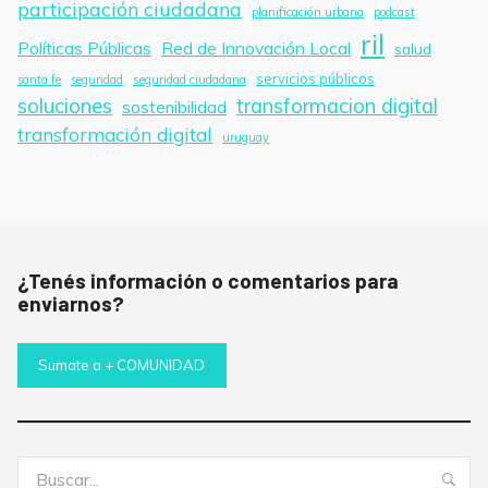
participación ciudadana
planificación urbana
podcast
ril
Políticas Públicas
Red de Innovación Local
salud
servicios públicos
santa fe
seguridad
seguridad ciudadana
soluciones
transformacion digital
sostenibilidad
transformación digital
uruguay
¿Tenés información o comentarios para
enviarnos?
Sumate a + COMUNIDAD
Buscar:
Bus