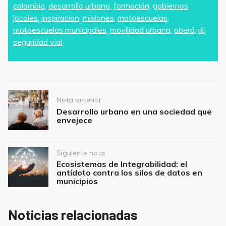
colombia
,
desarrollo urbano
,
formación
,
gobiernos
e
er
l
s
e
locales
,
inspiracion
,
misiones
,
motoescuelas
,
b
A
motoescuelas municipales
,
movilidad urbana
,
oberá
,
ril
,
o
p
seguridad vial
o
p
k
Post
Nota anterior
navigation
Desarrollo urbano en una sociedad que
envejece
Siguiente nota
Ecosistemas de Integrabilidad: el
antídoto contra los silos de datos en
municipios
Noticias relacionadas