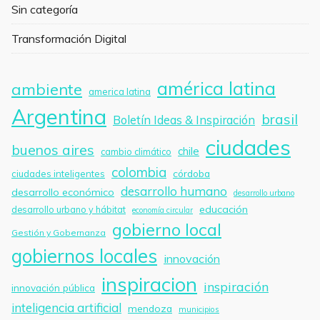
Sin categoría
Transformación Digital
américa latina
ambiente
america latina
Argentina
brasil
Boletín Ideas & Inspiración
ciudades
buenos aires
chile
cambio climático
colombia
córdoba
ciudades inteligentes
desarrollo humano
desarrollo económico
desarrollo urbano
educación
desarrollo urbano y hábitat
economía circular
gobierno local
Gestión y Gobernanza
gobiernos locales
innovación
inspiracion
inspiración
innovación pública
inteligencia artificial
mendoza
municipios