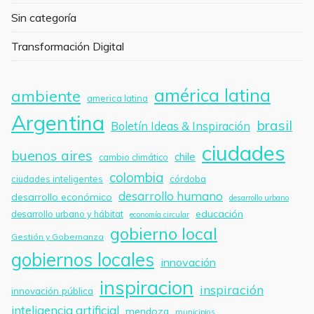
Sin categoría
Transformación Digital
américa latina
ambiente
america latina
Argentina
brasil
Boletín Ideas & Inspiración
ciudades
buenos aires
chile
cambio climático
colombia
córdoba
ciudades inteligentes
desarrollo humano
desarrollo económico
desarrollo urbano
educación
desarrollo urbano y hábitat
economía circular
gobierno local
Gestión y Gobernanza
gobiernos locales
innovación
inspiracion
inspiración
innovación pública
inteligencia artificial
mendoza
municipios