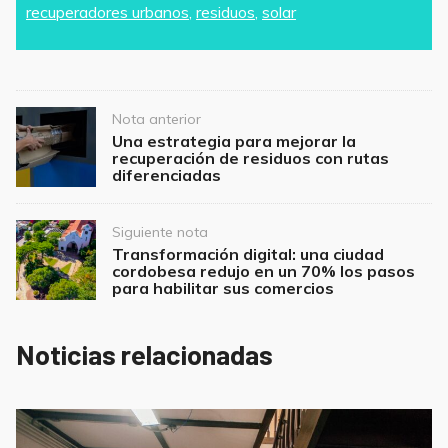
b
A
recuperadores urbanos
,
residuos
,
solar
o
p
o
p
k
Post
Nota anterior
navigation
Una estrategia para mejorar la
recuperación de residuos con rutas
diferenciadas
Siguiente nota
Transformación digital: una ciudad
cordobesa redujo en un 70% los pasos
para habilitar sus comercios
Noticias relacionadas