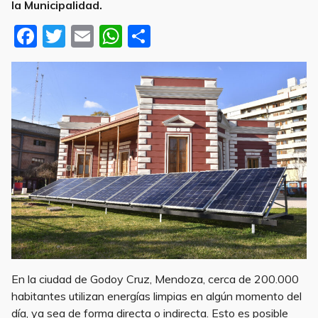
la Municipalidad.
F
T
E
W
S
a
w
m
h
h
c
it
ai
at
ar
e
te
l
s
e
b
r
A
o
p
o
p
k
En la ciudad de Godoy Cruz, Mendoza, cerca de 200.000
habitantes utilizan energías limpias en algún momento del
día, ya sea de forma directa o indirecta. Esto es posible