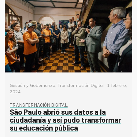
Categorías
Posted
Gestión y Gobernanza
,
Transformación Digital
1 febrero,
on
2024
TRANSFORMACIÓN DIGITAL
São Paulo abrió sus datos a la
ciudadanía y así pudo transformar
su educación pública