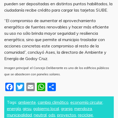
pueden ser depositadas en distintos puntos habilitados, la
ciudadanía recibe crédito para cargar las tarjetas SUBE.
“El compromiso de aumentar el aprovechamiento
energético de fuentes renovables y hacer más eficiente
su uso no sólo brinda mayor seguridad y resiliencia
energética, sino que permite al municipio trasladar con
acciones concretas este compromiso al resto de la
comunidad”, concluyó Ases, la directora de Ambiente y
Energía de Godoy Cruz.
Imagen principal: el Concejo Deliberante es uno de los edificios públicos
que se abastecen con paneles solares.
F
T
E
W
S
a
w
m
h
h
c
itt
ai
at
ar
Tags:
ambiente
,
cambio climático
,
economía circular
,
energía
,
girsu
,
gobierno local
,
granja
,
mendoza
,
e
er
l
s
e
municipalidad
,
neutral
,
ods
,
proyectos
,
reciclaje
,