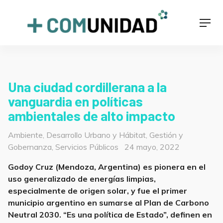
Skip
to
+COMUNIDAD
Men
content
Una ciudad cordillerana a la
vanguardia en políticas
ambientales de alto impacto
Categorías
Ambiente
,
Desarrollo Urbano y Hábitat
,
Gestión y
Posted
Gobernanza
,
Servicios Públicos
24 mayo, 2022
on
Godoy Cruz (Mendoza, Argentina) es pionera en el
uso generalizado de energías limpias,
especialmente de origen solar, y fue el primer
municipio argentino en sumarse al Plan de Carbono
Neutral 2030. “Es una política de Estado”, definen en