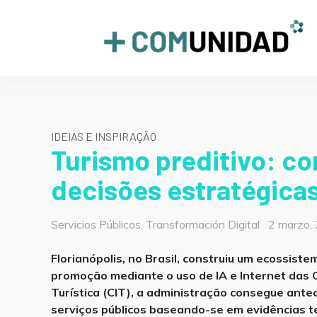
Skip
to
+COMUNIDAD
content
IDEIAS E INSPIRAÇÃO
Turismo preditivo: co
decisões estratégica
Categorías
Posted
Servicios Públicos
,
Transformación Digital
2 marzo,
on
Florianópolis, no Brasil, construiu um ecossiste
promoção mediante o uso de IA e Internet das C
Turística (CIT), a administração consegue ante
serviços públicos baseando-se em evidências té