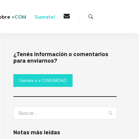
Buscar
obre
+COM
Sumate!
¿Tenés información o comentarios
para enviarnos?
Sumate a + COMUNIDAD
Buscar:
Buscar
Notas más leídas