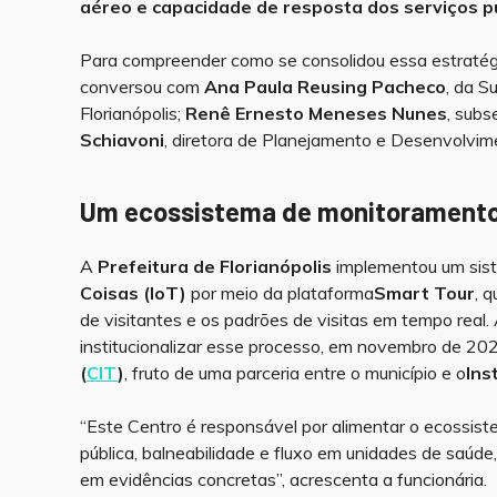
aéreo e capacidade de resposta dos serviços pú
Para compreender como se consolidou essa estrat
conversou com
Ana Paula Reusing Pacheco
, da S
Florianópolis;
Renê Ernesto Meneses Nunes
, subs
Schiavoni
, diretora de Planejamento e Desenvolvime
Um ecossistema de monitoramento 
A
Prefeitura de Florianópolis
implementou um sis
Coisas (IoT)
por meio da plataforma
Smart Tour
, 
de visitantes e os padrões de visitas em tempo real
institucionalizar esse processo, em novembro de 20
(
CIT
)
, fruto de uma parceria entre o município e o
Ins
“Este Centro é responsável por alimentar o ecossis
pública, balneabilidade e fluxo em unidades de saúd
em evidências concretas”, acrescenta a funcionária.