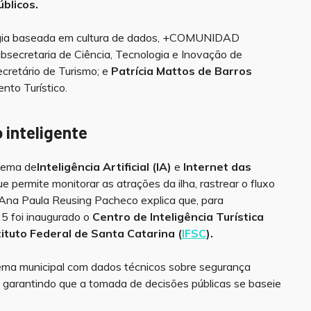
blicos.
égia baseada em cultura de dados, +COMUNIDAD
ubsecretaria de Ciência, Tecnologia e Inovação de
ecretário de Turismo; e
Patrícia Mattos de Barros
nto Turístico.
inteligente
tema de
Inteligência Artificial (IA)
e
Internet das
que permite monitorar as atrações da ilha, rastrear o fluxo
. Ana Paula Reusing Pacheco explica que, para
25 foi inaugurado o
Centro de Inteligência Turística
tituto Federal de Santa Catarina (
IFSC
).
tema municipal com dados técnicos sobre segurança
e, garantindo que a tomada de decisões públicas se baseie