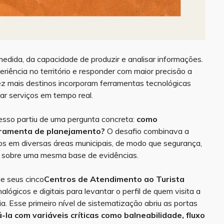
Florianópolis
edida, da capacidade de produzir e analisar informações.
iência no território e responder com maior precisão a
z mais destinos incorporam ferramentas tecnológicas
tar serviços em tempo real.
cesso partiu de uma pergunta concreta:
como
rramenta de planejamento?
O desafio combinava a
os em diversas áreas municipais, de modo que segurança,
m sobre uma mesma base de evidências.
de seus cinco
Centros de Atendimento ao Turista
gicos e digitais para levantar o perfil de quem visita a
. Esse primeiro nível de sistematização abriu as portas
á-la com variáveis críticas como balneabilidade, fluxo