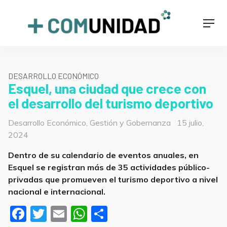
Skip
to
+COMUNIDAD
Men
content
DESARROLLO ECONÓMICO
Esquel, una ciudad que crece con
el desarrollo del turismo deportivo
Categorías
Posted
Desarrollo Económico
,
Gestión y Gobernanza
15 julio,
on
2024
Dentro de su calendario de eventos anuales, en
Esquel se registran más de 35 actividades público-
privadas que promueven el turismo deportivo a nivel
nacional e internacional.
F
T
E
W
S