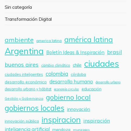
Sin categoría
Transformación Digital
américa latina
ambiente
america latina
Argentina
brasil
Boletín Ideas & Inspiración
ciudades
buenos aires
chile
cambio climático
colombia
córdoba
ciudades inteligentes
desarrollo humano
desarrollo económico
desarrollo urbano
educación
desarrollo urbano y hábitat
economía circular
gobierno local
Gestión y Gobernanza
gobiernos locales
innovación
inspiracion
inspiración
innovación pública
inteligencia artificial
mendoza
municipios