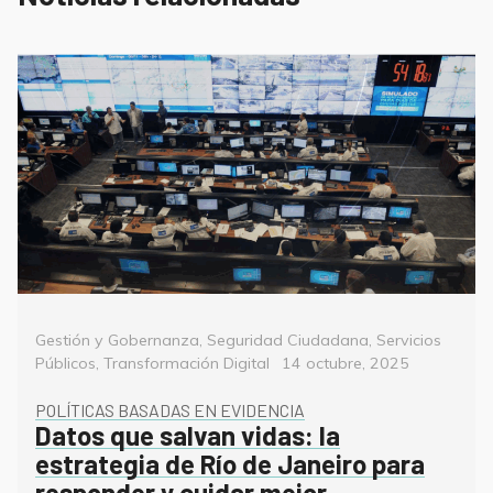
Categorías
Gestión y Gobernanza
,
Seguridad Ciudadana
,
Servicios
Posted
Públicos
,
Transformación Digital
14 octubre, 2025
on
POLÍTICAS BASADAS EN EVIDENCIA
Datos que salvan vidas: la
estrategia de Río de Janeiro para
responder y cuidar mejor