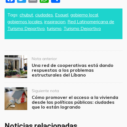
a
w
m
h
h
c
itt
ai
at
ar
Tags:
chubut
,
ciudades
,
Esquel
,
gobierno local
,
gobiernos locales
,
inspiracion
,
Red Latinomericana de
e
er
l
s
e
Turismo Deportivo
,
turismo
,
Turismo Deportivo
b
A
o
p
o
p
Post
k
Nota anterior
navigation
Una red de cooperativas está dando
respuestas a los problemas
estructurales del Líbano
Siguiente nota
Cómo promover el acceso a la vivienda
desde las políticas públicas: ciudades
que lo están logrando
Noticias relacionadas