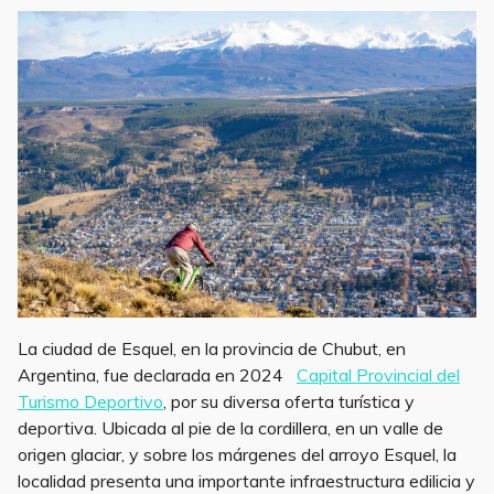
a
w
m
h
h
c
it
ai
at
ar
e
te
l
s
e
b
r
A
o
p
o
p
k
La ciudad de Esquel, en la provincia de Chubut, en
Argentina, fue declarada en 2024
Capital Provincial del
Turismo Deportivo
, por su diversa oferta turística y
deportiva. Ubicada al pie de la cordillera, en un valle de
origen glaciar, y sobre los márgenes del arroyo Esquel, la
localidad presenta una importante infraestructura edilicia y