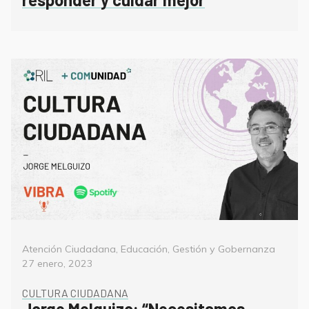
Categorías
Poste
Atención Ciudadana
,
Educación
,
Gestión y Gobernanza
on
27 enero, 2023
CULTURA CIUDADANA
Jorge Melguizo: “Necesitamos