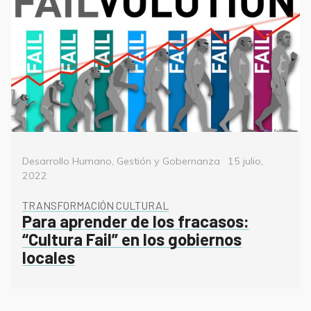
Categorías
Posted
Desarrollo Humano
,
Gestión y Gobernanza
15 julio,
on
2022
TRANSFORMACIÓN CULTURAL
Para aprender de los fracasos:
“Cultura Fail” en los gobiernos
locales