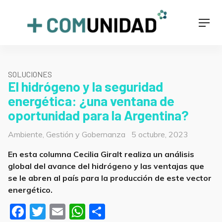
Skip
to
+COMUNIDAD
Men
content
SOLUCIONES
El hidrógeno y la seguridad
energética: ¿una ventana de
oportunidad para la Argentina?
Categorías
Posted
Ambiente
,
Gestión y Gobernanza
5 octubre, 2023
on
En esta columna Cecilia Giralt realiza un análisis
global del avance del hidrógeno y las ventajas que
se le abren al país para la producción de este vector
energético.
F
T
E
W
S