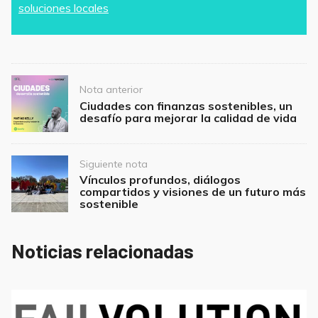
e
er
l
s
e
soluciones locales
b
A
o
p
o
p
Post
k
Nota anterior
navigation
Ciudades con finanzas sostenibles, un
desafío para mejorar la calidad de vida
Siguiente nota
Vínculos profundos, diálogos
compartidos y visiones de un futuro más
sostenible
Noticias relacionadas