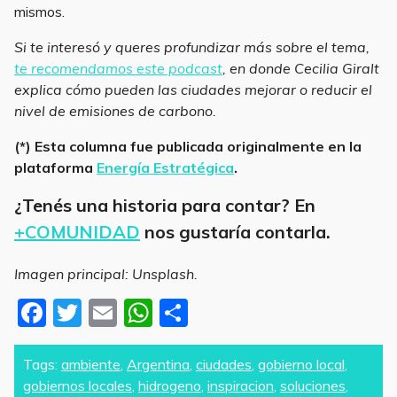
mismos.
Si te interesó y queres profundizar más sobre el tema,
te recomendamos este podcast
, en donde Cecilia Giralt
explica cómo pueden las ciudades mejorar o reducir el
nivel de emisiones de carbono.
(*) Esta columna fue publicada originalmente en la
plataforma
Energía Estratégica
.
¿Tenés una historia para contar? En
+COMUNIDAD
nos gustaría contarla.
Imagen principal: Unsplash.
F
T
E
W
S
a
w
m
h
h
c
itt
ai
at
ar
Tags:
ambiente
,
Argentina
,
ciudades
,
gobierno local
,
gobiernos locales
,
hidrogeno
,
inspiracion
,
soluciones
,