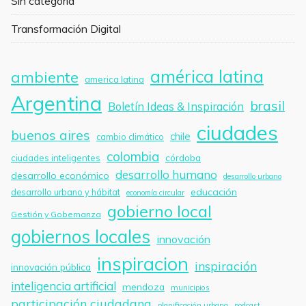
Sin categoría
Transformación Digital
américa latina
ambiente
america latina
Argentina
brasil
Boletín Ideas & Inspiración
ciudades
buenos aires
chile
cambio climático
colombia
córdoba
ciudades inteligentes
desarrollo humano
desarrollo económico
desarrollo urbano
educación
desarrollo urbano y hábitat
economía circular
gobierno local
Gestión y Gobernanza
gobiernos locales
innovación
inspiracion
inspiración
innovación pública
inteligencia artificial
mendoza
municipios
participación ciudadana
planificación urbana
podcast