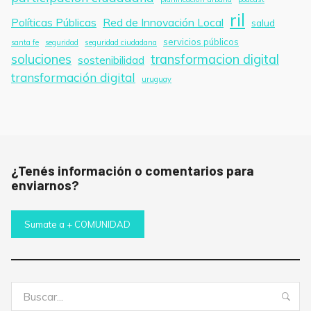
ril
Políticas Públicas
Red de Innovación Local
salud
servicios públicos
santa fe
seguridad
seguridad ciudadana
soluciones
transformacion digital
sostenibilidad
transformación digital
uruguay
¿Tenés información o comentarios para
enviarnos?
Sumate a + COMUNIDAD
Buscar:
Bus