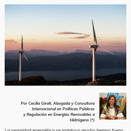
a
w
m
h
h
c
it
ai
at
ar
e
te
l
s
e
b
r
A
o
p
o
p
k
Por Cecilia Giralt, Abogada y Consultora
Internacional en Políticas Públicas
y Regulación en Energías Renovables e
Hidrógeno (*)
La seguridad energética se mantuvo mucho tiempo fuera