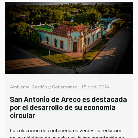
Categorías
Posted
Ambiente
,
Gestión y Gobernanza
15 abril, 2024
on
San Antonio de Areco es destacada
por el desarrollo de su economía
circular
La colocación de contenedores verdes, la reducción
de los plásticos de un solo uso, la implementación de