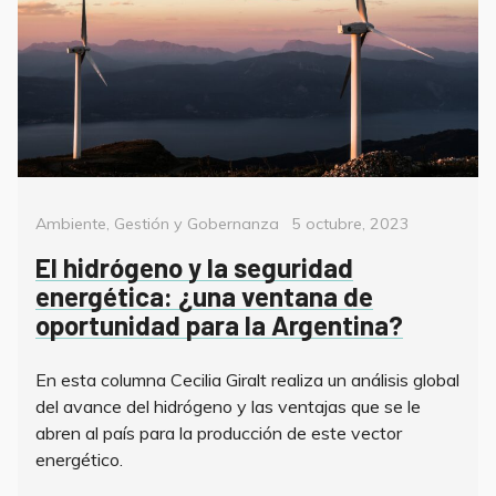
Categorías
Posted
Ambiente
,
Gestión y Gobernanza
5 octubre, 2023
on
El hidrógeno y la seguridad
energética: ¿una ventana de
oportunidad para la Argentina?
En esta columna Cecilia Giralt realiza un análisis global
del avance del hidrógeno y las ventajas que se le
abren al país para la producción de este vector
energético.