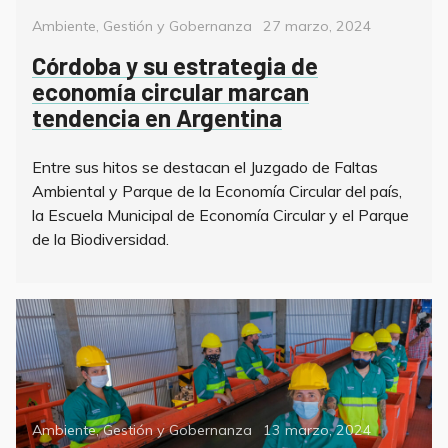
Categorías
Posted
Ambiente
,
Gestión y Gobernanza
27 marzo, 2024
on
Córdoba y su estrategia de
economía circular marcan
tendencia en Argentina
Entre sus hitos se destacan el Juzgado de Faltas
Ambiental y Parque de la Economía Circular del país,
la Escuela Municipal de Economía Circular y el Parque
de la Biodiversidad.
Categorías
Posted
Ambiente
,
Gestión y Gobernanza
13 marzo, 2024