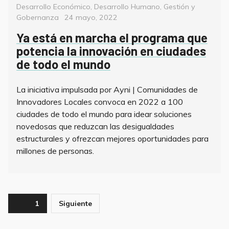
Categorías
Desarrollo Económico
,
Desarrollo Humano
,
Gestión y
Posted
Gobernanza
24 mayo, 2022
on
Ya está en marcha el programa que
potencia la innovación en ciudades
de todo el mundo
La iniciativa impulsada por Ayni | Comunidades de
Innovadores Locales convoca en 2022 a 100
ciudades de todo el mundo para idear soluciones
novedosas que reduzcan las desigualdades
estructurales y ofrezcan mejores oportunidades para
millones de personas.
Paginación
Page
1
Siguiente
de
entradas