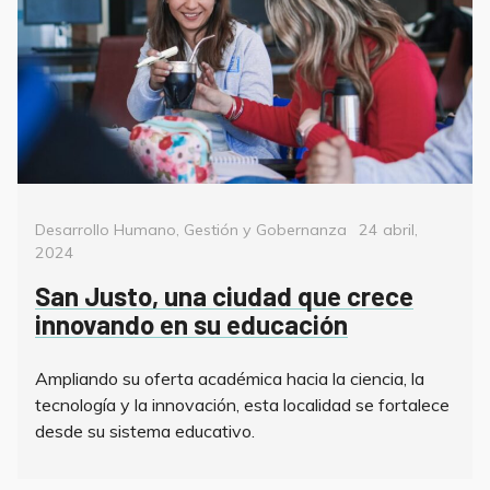
Categorías
Posted
Desarrollo Humano
,
Gestión y Gobernanza
24 abril,
on
2024
San Justo, una ciudad que crece
innovando en su educación
Ampliando su oferta académica hacia la ciencia, la
tecnología y la innovación, esta localidad se fortalece
desde su sistema educativo.