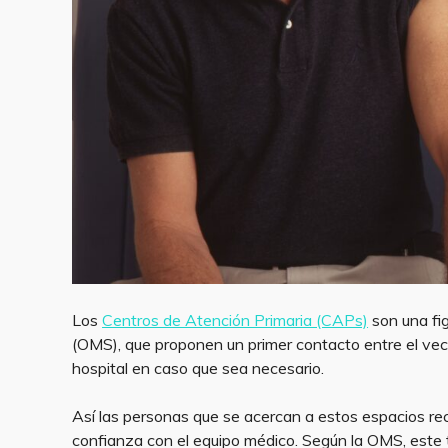
Los
Centros de Atención Primaria (CAPs)
son una fig
(OMS), que proponen un primer contacto entre el veci
hospital en caso que sea necesario.
Así las personas que se acercan a estos espacios re
confianza con el equipo médico. Según la OMS, este