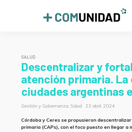
Skip
to
+COMUNIDAD
content
SALUD
Descentralizar y forta
atención primaria. La
ciudades argentinas 
Categorías
Posted
Gestión y Gobernanza
,
Salud
23 abril, 2024
on
Córdoba y Ceres se propusieron descentralizar l
primaria (CAPs), con el foco puesto en llegar a