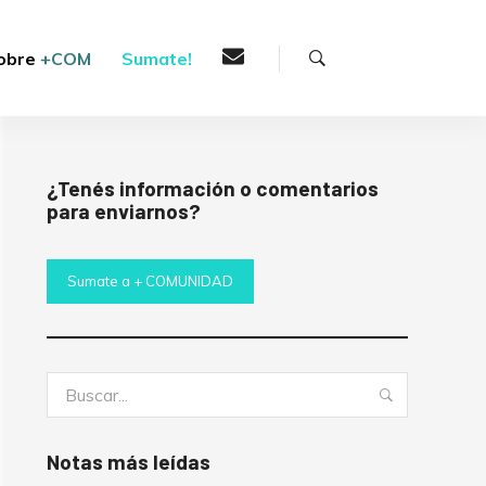
Buscar
obre
+COM
Sumate!
¿Tenés información o comentarios
para enviarnos?
Sumate a + COMUNIDAD
Buscar:
Buscar
Notas más leídas