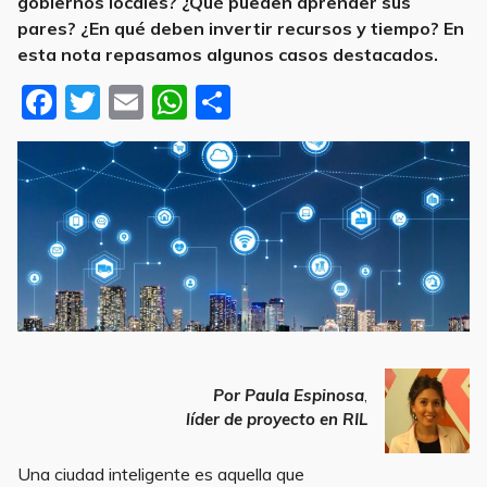
gobiernos locales? ¿Qué pueden aprender sus
pares? ¿En qué deben invertir recursos y tiempo? En
esta nota repasamos algunos casos destacados.
F
T
E
W
S
a
w
m
h
h
c
it
ai
at
ar
e
te
l
s
e
b
r
A
o
p
o
p
k
digital
Por
Paula Espinosa
,
líder de proyecto en RIL
digital
Una ciudad inteligente es aquella que