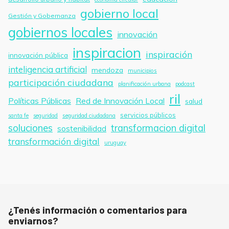
gobierno local
Gestión y Gobernanza
gobiernos locales
innovación
inspiracion
inspiración
innovación pública
inteligencia artificial
mendoza
municipios
participación ciudadana
planificación urbana
podcast
ril
Políticas Públicas
Red de Innovación Local
salud
servicios públicos
santa fe
seguridad
seguridad ciudadana
soluciones
transformacion digital
sostenibilidad
transformación digital
uruguay
¿Tenés información o comentarios para
enviarnos?