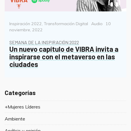
Categorías
Format
Posted
Inspiración 2022
,
Transformación Digital
Audio
10
on
noviembre, 2022
SEMANA DE LA INSPIRACIÓN 2022
Un nuevo capítulo de VIBRA invita a
inspirarse con el metaverso en las
ciudades
Categorías
+Mujeres Líderes
Ambiente
Análisis y opinión