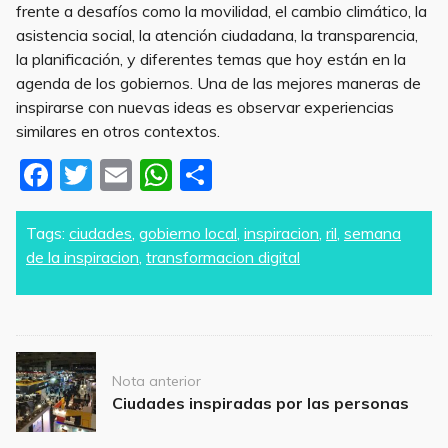
frente a desafíos como la movilidad, el cambio climático, la
asistencia social, la atención ciudadana, la transparencia,
la planificación, y diferentes temas que hoy están en la
agenda de los gobiernos. Una de las mejores maneras de
inspirarse con nuevas ideas es observar experiencias
similares en otros contextos.
F
T
E
W
S
a
w
m
h
h
c
itt
ai
at
ar
Tags:
ciudades
,
gobierno local
,
inspiracion
,
ril
,
semana
de la inspiracion
,
transformacion digital
e
er
l
s
e
b
A
o
p
o
p
Post
Nota anterior
navigation
k
Ciudades inspiradas por las personas