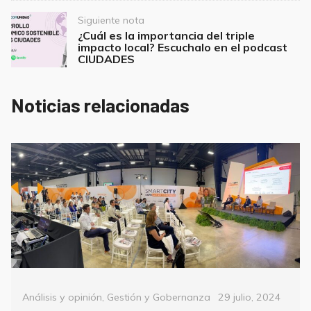
Siguiente nota
¿Cuál es la importancia del triple
impacto local? Escuchalo en el podcast
CIUDADES
Noticias relacionadas
Categorías
Posted
Análisis y opinión
,
Gestión y Gobernanza
29 julio, 2024
on