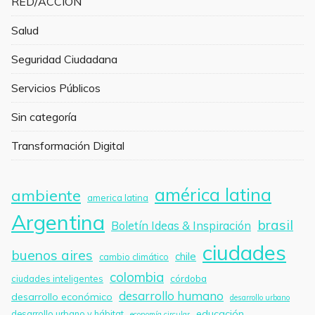
RED/ACCIÓN
Salud
Seguridad Ciudadana
Servicios Públicos
Sin categoría
Transformación Digital
américa latina
ambiente
america latina
Argentina
brasil
Boletín Ideas & Inspiración
ciudades
buenos aires
chile
cambio climático
colombia
córdoba
ciudades inteligentes
desarrollo humano
desarrollo económico
desarrollo urbano
educación
desarrollo urbano y hábitat
economía circular