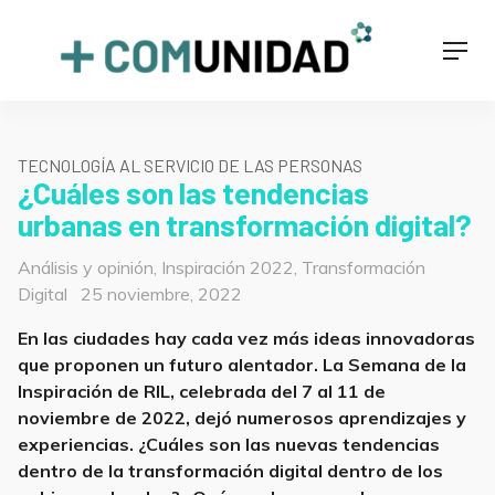
Skip
to
+COMUNIDAD
Men
content
TECNOLOGÍA AL SERVICIO DE LAS PERSONAS
¿Cuáles son las tendencias
urbanas en transformación digital?
Categorías
Análisis y opinión
,
Inspiración 2022
,
Transformación
Posted
Digital
25 noviembre, 2022
on
En las ciudades hay cada vez más ideas innovadoras
que proponen un futuro alentador. La Semana de la
Inspiración de RIL, celebrada del 7 al 11 de
noviembre de 2022, dejó numerosos aprendizajes y
experiencias. ¿Cuáles son las nuevas tendencias
dentro de la transformación digital dentro de los