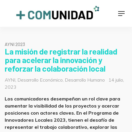
Skip
to
+COMUNIDAD
Men
content
AYNI 2023
La misión de registrar la realidad
para acelerar la innovación y
reforzar la colaboración local
Categorías
Posted
AYNI
,
Desarrollo Económico
,
Desarrollo Humano
14 julio,
on
2023
Los comunicadores desempeñan un rol clave para
aumentar la visibilidad de los proyectos y acercar
posiciones con actores claves. En el Programa de
Innovadores Locales 2023, tienen el desafío de
representar el trabajo colaborativo, explorar las