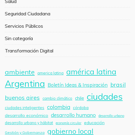
Salud
Seguridad Ciudadana
Servicios Públicos
Sin categoría
Transformación Digital
américa latina
ambiente
america latina
Argentina
brasil
Boletín Ideas & Inspiración
ciudades
buenos aires
chile
cambio climático
colombia
córdoba
ciudades inteligentes
desarrollo humano
desarrollo económico
desarrollo urbano
educación
desarrollo urbano y hábitat
economía circular
gobierno local
Gestión y Gobernanza