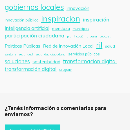
gobiernos locales
innovación
inspiracion
inspiración
innovación pública
inteligencia artificial
mendoza
municipios
participación ciudadana
planificación urbana
podcast
ril
Políticas Públicas
Red de Innovación Local
salud
servicios públicos
santa fe
seguridad
seguridad ciudadana
soluciones
transformacion digital
sostenibilidad
transformación digital
uruguay
¿Tenés información o comentarios para
enviarnos?