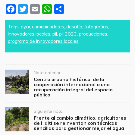
F
T
E
W
S
a
w
m
h
h
c
itt
ai
at
ar
Tags:
ayni
,
comunicadores
,
desafío
,
fotografias
,
innovadores locales
,
pil
,
pil 2023
,
producciones
,
e
er
l
s
e
programa de innovadores locales
b
A
o
p
o
p
Post
Nota anterior
k
Centro urbano histórico: de la
navigation
cooperación internacional a una
recuperación integral del espacio
público
Siguiente nota
Frente al cambio climático, agricultores
de Haití se reinventan con técnicas
sencillas para gestionar mejor el agua