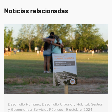
Noticias relacionadas
Categorías
Desarrollo Humano
,
Desarrollo Urbano y Hábitat
,
Gestión
Posted
y Gobernanza
,
Servicios Públicos
9 octubre, 2024