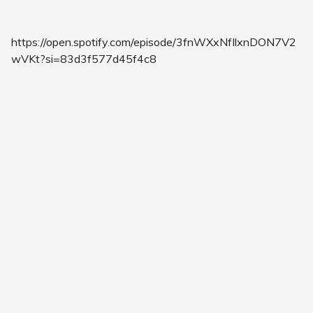
https://open.spotify.com/episode/3fnWXxNfIlxnDON7V2
wVKt?si=83d3f577d45f4c8