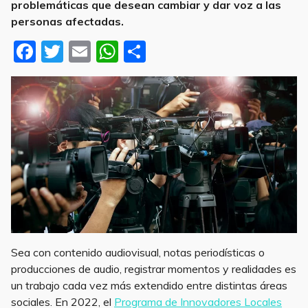
problemáticas que desean cambiar y dar voz a las
personas afectadas.
F
T
E
W
S
a
w
m
h
h
c
it
ai
at
ar
e
te
l
s
e
b
r
A
o
p
o
p
k
Sea con contenido audiovisual, notas periodísticas o
producciones de audio, registrar momentos y realidades es
un trabajo cada vez más extendido entre distintas áreas
sociales. En 2022, el
Programa de Innovadores Locales