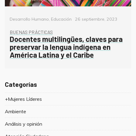
Categorías
Posted
Desarrollo Humano
,
Educación
26 septiembre, 2023
on
BUENAS PRÁCTICAS
Docentes multilingües, claves para
preservar la lengua indígena en
América Latina y el Caribe
Categorías
+Mujeres Líderes
Ambiente
Análisis y opinión