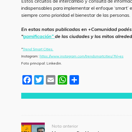
Estos circuitos de intercambio y consulta de informa
indispensables para implementar el enfoque ‘smart’ 
siempre como prioridad el bienestar de las personas.
En estas notas publicadas en +Comunidad podés
“
gamificación”
de las ciudades y los mitos alreded
*
Trend Smart Cities.
Instagram:
https://www.instagram.com/trendsmartcities/?hl=es
Foto principal: Linkedin.
F
T
E
W
S
a
w
m
h
h
c
itt
ai
at
ar
e
er
l
s
e
b
A
o
p
Post
Nota anterior