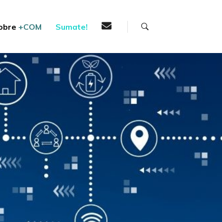
Buscar
obre
+COM
Sumate!