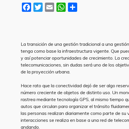
F
T
E
W
S
a
w
m
h
h
c
it
ai
at
ar
e
te
l
s
e
b
r
A
La transición de una gestión tradicional a una gestió
o
p
tenga como base la infraestructura vigente. Que pue
y así potenciar oportunidades de crecimiento. La cre
o
p
telecomunicaciones, sin dudas será uno de los objeti
k
de la proyección urbana.
Hace rato que la conectividad dejó de ser algo reser
número creciente de objetos de distinto uso. Un mono
rastrea mediante tecnología GPS, al mismo tiempo qu
autos que circulan para organizar el tránsito fluidam
las personas realizan diariamente como parte de su v
interacciones se realiza en base a una red de teleco
andando.