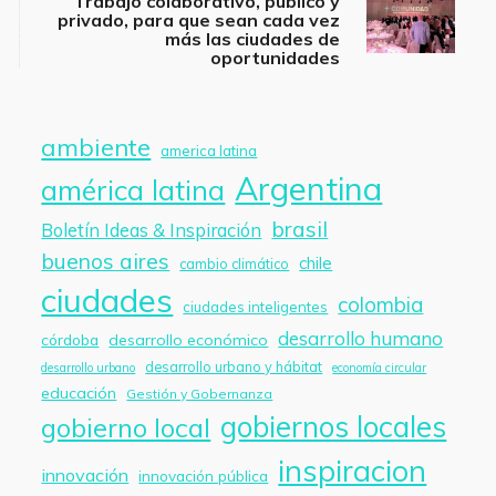
Trabajo colaborativo, público y
privado, para que sean cada vez
más las ciudades de
oportunidades
ambiente
america latina
Argentina
américa latina
brasil
Boletín Ideas & Inspiración
buenos aires
chile
cambio climático
ciudades
colombia
ciudades inteligentes
desarrollo humano
córdoba
desarrollo económico
desarrollo urbano y hábitat
desarrollo urbano
economía circular
educación
Gestión y Gobernanza
gobiernos locales
gobierno local
inspiracion
innovación
innovación pública