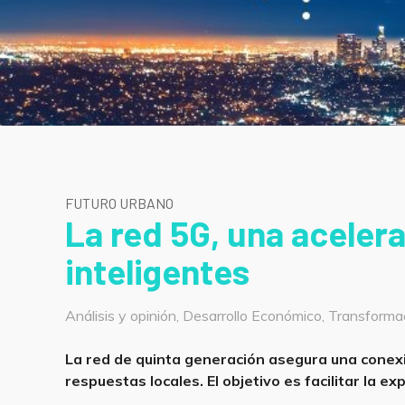
FUTURO URBANO
La red 5G, una aceler
inteligentes
Categorías
Análisis y opinión
,
Desarrollo Económico
,
Transformac
La red de quinta generación asegura una conexió
respuestas locales. El objetivo es facilitar la ex