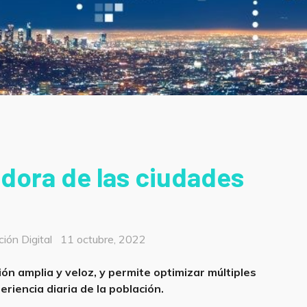
adora de las ciudades
Posted
ión Digital
11 octubre, 2022
on
n amplia y veloz, y permite optimizar múltiples
periencia diaria de la población.