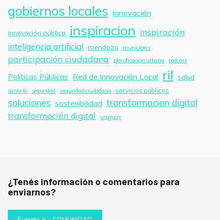
gobiernos locales
innovación
inspiracion
inspiración
innovación pública
inteligencia artificial
mendoza
municipios
participación ciudadana
planificación urbana
podcast
ril
Políticas Públicas
Red de Innovación Local
salud
servicios públicos
santa fe
seguridad
seguridad ciudadana
soluciones
transformacion digital
sostenibilidad
transformación digital
uruguay
¿Tenés información o comentarios para
enviarnos?
Sumate a + COMUNIDAD