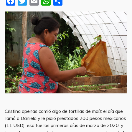
F
T
E
W
S
a
w
m
h
h
c
it
ai
at
ar
e
te
l
s
e
b
r
A
o
p
o
p
k
solares
Cristina apenas comió algo de tortillas de maíz el día que
llamó a Daniela y le pidió prestados 200 pesos mexicanos
(11 USD), eso fue los primeros días de marzo de 2020, y