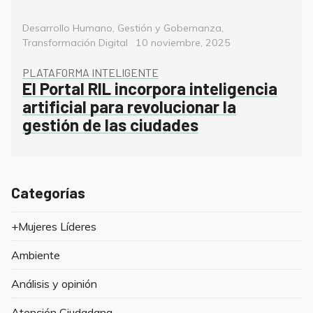
Categorías
Desarrollo Humano
,
Gestión y Gobernanza
,
Posted
Transformación Digital
10 noviembre, 2025
on
PLATAFORMA INTELIGENTE
El Portal RIL incorpora inteligencia
artificial para revolucionar la
gestión de las ciudades
Categorías
+Mujeres Líderes
Ambiente
Análisis y opinión
Atención Ciudadana