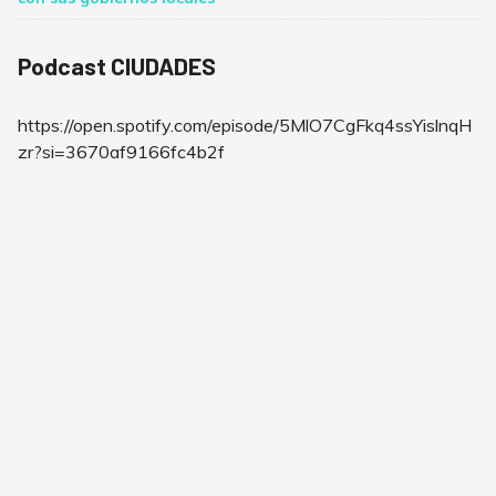
Podcast CIUDADES
https://open.spotify.com/episode/5MlO7CgFkq4ssYislnqH
zr?si=3670af9166fc4b2f