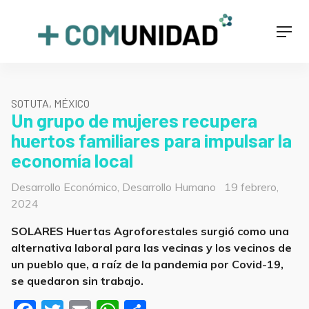
Skip
to
+COMUNIDAD
Men
content
SOTUTA, MÉXICO
Un grupo de mujeres recupera
huertos familiares para impulsar la
economía local
Categorías
Posted
Desarrollo Económico
,
Desarrollo Humano
19 febrero,
on
2024
SOLARES Huertas Agroforestales surgió como una
alternativa laboral para las vecinas y los vecinos de
un pueblo que, a raíz de la pandemia por Covid-19,
se quedaron sin trabajo.