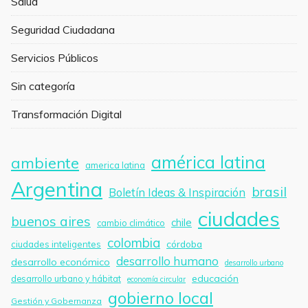
Salud
Seguridad Ciudadana
Servicios Públicos
Sin categoría
Transformación Digital
américa latina
ambiente
america latina
Argentina
brasil
Boletín Ideas & Inspiración
ciudades
buenos aires
chile
cambio climático
colombia
córdoba
ciudades inteligentes
desarrollo humano
desarrollo económico
desarrollo urbano
educación
desarrollo urbano y hábitat
economía circular
gobierno local
Gestión y Gobernanza