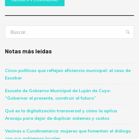
Buscar:
Bus
Notas más leídas
Cinco políticas que reflejan eficiencia municipal: el caso de
Escobar
Escuela de Gobierno Municipal de Luján de Cuyo:
“Gobernar el presente, construir el futuro”
Qué es la digitalización transversal y cómo la aplica
Aracaju para dejar de duplicar sistemas y costos
Vecinas x Cundinamarca: mujeres que fomentan el diálogo
con sus gobiernos locales