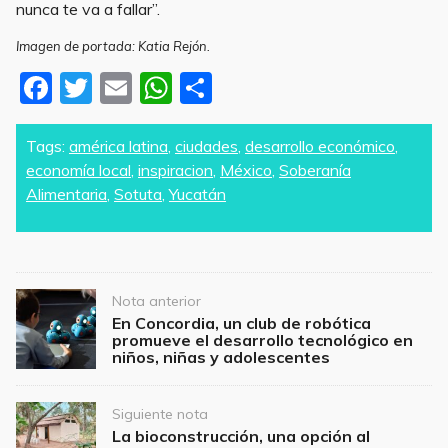
nunca te va a fallar”.
Imagen de portada: Katia Rejón.
F
T
E
W
S
a
w
m
h
h
c
itt
ai
at
ar
Tags:
américa latina
,
ciudades
,
desarrollo económico
,
economía local
,
inspiracion
,
México
,
Soberanía
e
er
l
s
e
Alimentaria
,
Sotuta
,
Yucatán
b
A
o
p
o
p
Post
k
Nota anterior
navigation
En Concordia, un club de robótica
promueve el desarrollo tecnológico en
niños, niñas y adolescentes
Siguiente nota
La bioconstrucción, una opción al