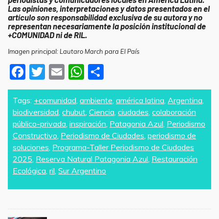
Las opiniones, interpretaciones y datos presentados en el
artículo son responsabilidad exclusiva de su autora y no
representan necesariamente la posición institucional de
+COMUNIDAD ni de RIL.
Imagen principal:
Lautaro March para El País
F
T
E
W
S
a
w
m
h
h
c
itt
ai
at
ar
Tags:
+comunidad
,
ambiente
,
américa latina
,
Argentina
,
biodiversidad
,
chubut
,
Ciencia
,
ciudades
,
colaboración
e
er
l
s
e
público-privada
,
inspiración
,
Patagonia Azul
,
Periodismo
b
A
Constructivo
,
Periodismo de Ciudades
,
periodismo de
o
p
soluciones
,
Programa-Taller Periodismo de Ciudades
2025
,
Reserva Natural Patagonia Azul
,
Restauración
o
p
Ecológica
,
ril
,
Sur Argentino
k