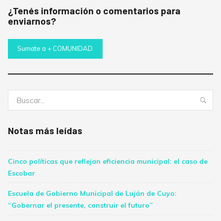
¿Tenés información o comentarios para
enviarnos?
Sumate a + COMUNIDAD
Buscar:
Bus
Notas más leídas
Cinco políticas que reflejan eficiencia municipal: el caso de
Escobar
Escuela de Gobierno Municipal de Luján de Cuyo:
“Gobernar el presente, construir el futuro”