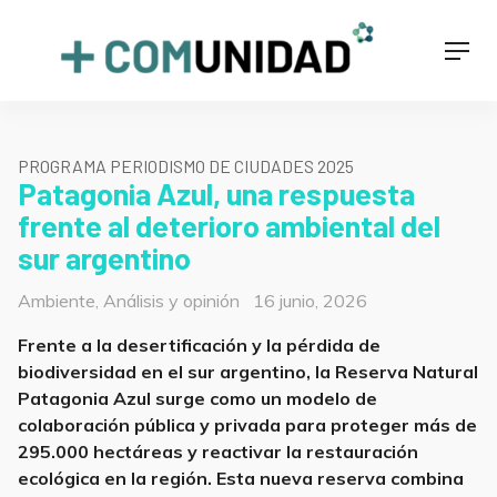
Skip
to
+COMUNIDAD
Men
content
PROGRAMA PERIODISMO DE CIUDADES 2025
Patagonia Azul, una respuesta
frente al deterioro ambiental del
sur argentino
Categorías
Posted
Ambiente
,
Análisis y opinión
16 junio, 2026
on
Frente a la desertificación y la pérdida de
biodiversidad en el sur argentino, la Reserva Natural
Patagonia Azul surge como un modelo de
colaboración pública y privada para proteger más de
295.000 hectáreas y reactivar la restauración
ecológica en la región. Esta nueva reserva combina