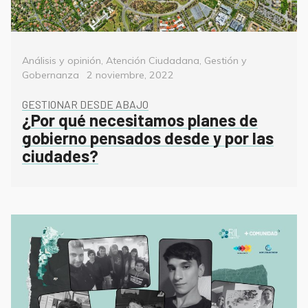
Categorías
Análisis y opinión
,
Atención Ciudadana
,
Gestión y
Posted
Gobernanza
2 noviembre, 2022
on
GESTIONAR DESDE ABAJO
¿Por qué necesitamos planes de
gobierno pensados desde y por las
ciudades?