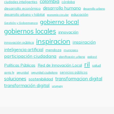
colombia
córdoba
ciudades inteligentes
desarrollo humano
desarrollo económico
desarrollo urbano
educación
desarrollo urbano y hábitat
economía circular
gobierno local
Gestión y Gobernanza
gobiernos locales
innovación
inspiracion
inspiración
innovación pública
inteligencia artificial
mendoza
municipios
participación ciudadana
planificación urbana
podcast
ril
Políticas Públicas
Red de Innovación Local
salud
servicios públicos
santa fe
seguridad
seguridad ciudadana
soluciones
transformacion digital
sostenibilidad
transformación digital
uruguay