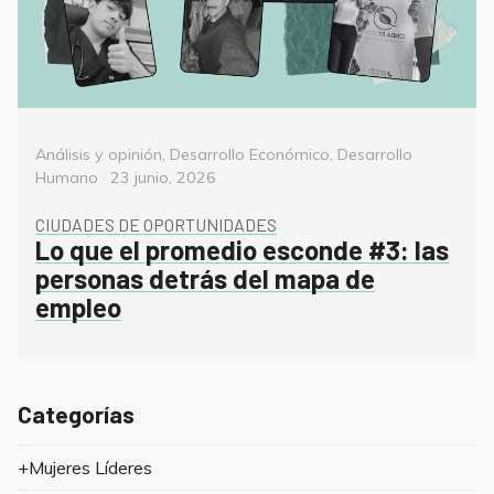
Categorías
Análisis y opinión
,
Desarrollo Económico
,
Desarrollo
Posted
Humano
23 junio, 2026
on
CIUDADES DE OPORTUNIDADES
Lo que el promedio esconde #3: las
personas detrás del mapa de
empleo
Categorías
+Mujeres Líderes