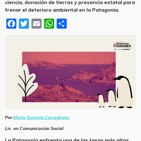
ciencia, donación de tierras y presencia estatal para
frenar el deterioro ambiental en la Patagonia.
F
T
E
W
S
a
w
m
h
h
c
it
ai
at
ar
e
te
l
s
e
b
r
A
o
p
o
p
k
Patagonia Azul
Por
María Eugenia Cavagliato
,
Lic. en Comunicación Social
La Patagonia enfrenta una de las tasas más altas