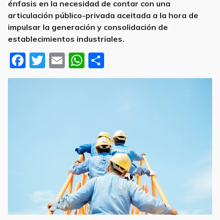
énfasis en la necesidad de contar con una
articulación público-privada aceitada a la hora de
impulsar la generación y consolidación de
establecimientos industriales.
F
T
E
W
S
a
w
m
h
h
c
it
ai
at
ar
e
te
l
s
e
b
r
A
o
p
o
p
k