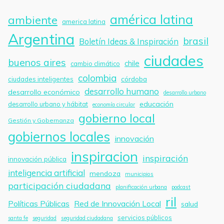
américa latina
ambiente
america latina
Argentina
brasil
Boletín Ideas & Inspiración
ciudades
buenos aires
chile
cambio climático
colombia
córdoba
ciudades inteligentes
desarrollo humano
desarrollo económico
desarrollo urbano
educación
desarrollo urbano y hábitat
economía circular
gobierno local
Gestión y Gobernanza
gobiernos locales
innovación
inspiracion
inspiración
innovación pública
inteligencia artificial
mendoza
municipios
participación ciudadana
planificación urbana
podcast
ril
Políticas Públicas
Red de Innovación Local
salud
servicios públicos
santa fe
seguridad
seguridad ciudadana