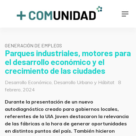
Skip
to
+COMUNIDAD
Men
content
GENERACIÓN DE EMPLEOS
Parques industriales, motores para
el desarrollo económico y el
crecimiento de las ciudades
Categorías
Posted
Desarrollo Económico
,
Desarrollo Urbano y Hábitat
8
on
febrero, 2024
Durante la presentación de un nuevo
autodiagnóstico creado para gobiernos locales,
referentes de la UIA Joven destacaron la relevancia
de las fábricas a la hora de generar oportunidades
en distintos puntos del país. También hicieron