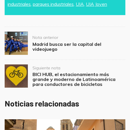
industriales
,
parques industriales
,
UIA
,
UIA Joven
e
er
l
s
e
b
A
o
p
o
p
Post
Nota anterior
navigation
k
Madrid busca ser la capital del
videojuego
Siguiente nota
BICI HUB, el estacionamiento más
grande y moderno de Latinoamérica
para conductores de bicicletas
Noticias relacionadas