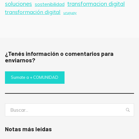
soluciones
transformacion digital
sostenibilidad
transformación digital
uruguay
¿Tenés información o comentarios para
enviarnos?
Sumate a + COMUNIDAD
Buscar:
Bus
Notas más leídas