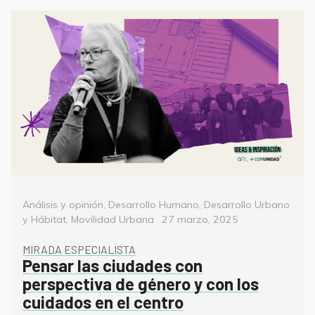
Categorías
Análisis y opinión
,
Desarrollo Humano
,
Desarrollo Urbano
Posted
y Hábitat
,
Movilidad Urbana
27 marzo, 2025
on
MIRADA ESPECIALISTA
Pensar las ciudades con
perspectiva de género y con los
cuidados en el centro