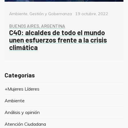
Categorías
Posted
Ambiente
,
Gestión y Gobernanza
19 octubre, 2022
on
BUENOS AIRES, ARGENTINA
C40: alcaldes de todo el mundo
unen esfuerzos frente a la crisis
climática
Categorías
+Mujeres Líderes
Ambiente
Análisis y opinión
Atención Ciudadana