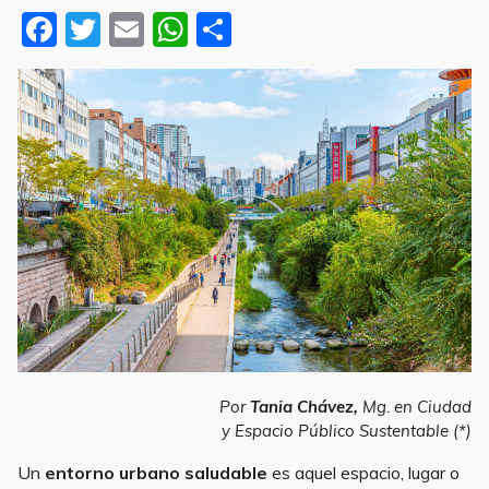
F
T
E
W
S
a
w
m
h
h
c
it
ai
at
ar
e
te
l
s
e
b
r
A
o
p
o
p
k
Entornos urbanos saludables
Por
Tania Chávez,
Mg. en Ciudad
y Espacio Público Sustentable (*)
Un
entorno urbano saludable
es aquel espacio, lugar o