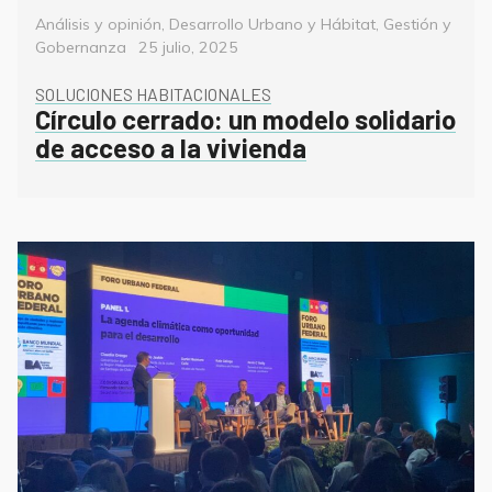
Categorías
Análisis y opinión
,
Desarrollo Urbano y Hábitat
,
Gestión y
Posted
Gobernanza
25 julio, 2025
on
SOLUCIONES HABITACIONALES
Círculo cerrado: un modelo solidario
de acceso a la vivienda