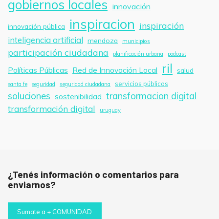
gobiernos locales
innovación
inspiracion
inspiración
innovación pública
inteligencia artificial
mendoza
municipios
participación ciudadana
planificación urbana
podcast
ril
Políticas Públicas
Red de Innovación Local
salud
servicios públicos
santa fe
seguridad
seguridad ciudadana
soluciones
transformacion digital
sostenibilidad
transformación digital
uruguay
¿Tenés información o comentarios para
enviarnos?
Sumate a + COMUNIDAD