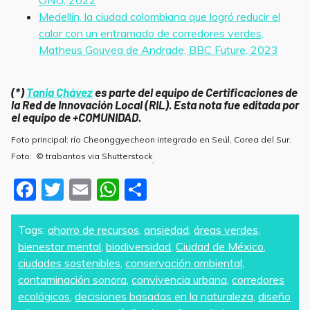
ONU, 2022
Medellín, la ciudad colombiana que logró reducir el
calor con un entramado de corredores verdes,
Matheus Gouvea de Andrade, BBC Future, 2023
(*)
Tania Chávez
es parte del equipo de Certificaciones de
la Red de Innovación Local (RIL). Esta nota fue editada por
el equipo de +COMUNIDAD.
Foto principal: río Cheonggyecheon integrado en Seúl, Corea del Sur.
Foto: © trabantos via Shutterstock
.
F
T
E
W
S
a
w
m
h
h
c
itt
ai
at
ar
Tags:
ahorro de recursos
,
ansiedad
,
áreas verdes
,
bienestar mental
,
biodiversidad
,
Ciudad de México
,
e
er
l
s
e
ciudades sostenibles
,
conservación ambiental
,
b
A
contaminación sonora
,
convivencia urbana
,
corredores
o
p
ecológicos
,
decisiones basadas en la naturaleza
,
diseño