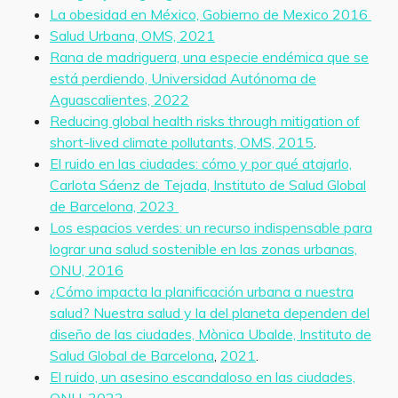
La obesidad en México, Gobierno de Mexico 2016
Salud Urbana, OMS, 2021
Rana de madriguera, una especie endémica que se
está perdiendo, Universidad Autónoma de
Aguascalientes, 2022
Reducing global health risks through mitigation of
short-lived climate pollutants, OMS, 2015
.
El ruido en las ciudades: cómo y por qué atajarlo,
Carlota Sáenz de Tejada, Instituto de Salud Global
de Barcelona, 2023
Los espacios verdes: un recurso indispensable para
lograr una salud sostenible en las zonas urbanas,
ONU, 2016
¿Cómo impacta la planificación urbana a nuestra
salud? Nuestra salud y la del planeta dependen del
diseño de las ciudades, Mònica Ubalde,
Instituto de
Salud Global de Barcelona
,
2021
.
El ruido, un asesino escandaloso en las ciudades,