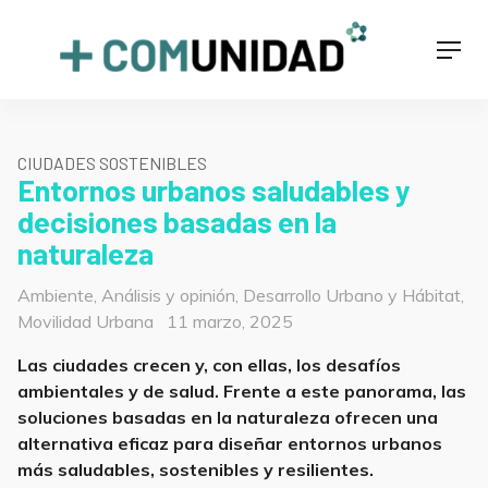
Skip
to
+COMUNIDAD
Men
content
CIUDADES SOSTENIBLES
Entornos urbanos saludables y
decisiones basadas en la
naturaleza
Categorías
Ambiente
,
Análisis y opinión
,
Desarrollo Urbano y Hábitat
,
Posted
Movilidad Urbana
11 marzo, 2025
on
Las ciudades crecen y, con ellas, los desafíos
ambientales y de salud. Frente a este panorama, las
soluciones basadas en la naturaleza ofrecen una
alternativa eficaz para diseñar entornos urbanos
más saludables, sostenibles y resilientes.