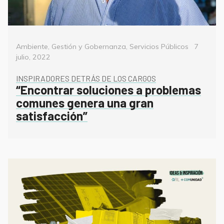
Categorías
Posted
Ambiente
,
Gestión y Gobernanza
,
Servicios Públicos
7
on
julio, 2022
INSPIRADORES DETRÁS DE LOS CARGOS
“Encontrar soluciones a problemas
comunes genera una gran
satisfacción”