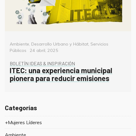
Categorías
Ambiente
,
Desarrollo Urbano y Hábitat
,
Servicios
Posted
Públicos
24 abril, 2025
on
BOLETÍN IDEAS & INSPIRACIÓN
ITEC: una experiencia municipal
pionera para reducir emisiones
Categorías
+Mujeres Líderes
Ambiente