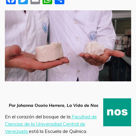
a
w
m
h
h
c
it
ai
at
ar
e
te
l
s
e
b
r
A
o
p
o
p
k
vástago
Por
Johanna Osorio Herrera, La Vida de Nos
En el corazón del bosque de la
Facultad de
Ciencias de la Universidad Central de
Venezuela
está la Escuela de Química.