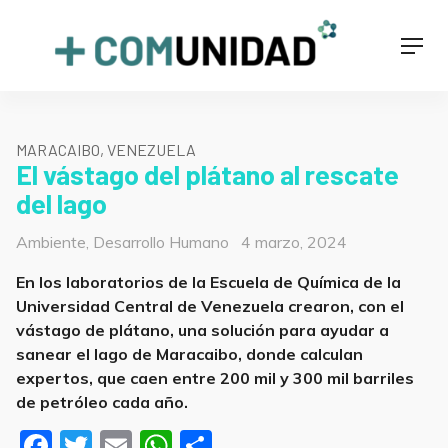
Skip
to
+COMUNIDAD
Men
content
MARACAIBO, VENEZUELA
El vástago del plátano al rescate
del lago
Categorías
Posted
Ambiente
,
Desarrollo Humano
4 marzo, 2024
on
En los laboratorios de la Escuela de Química de la
Universidad Central de Venezuela crearon, con el
vástago de plátano, una solución para ayudar a
sanear el lago de Maracaibo, donde calculan
expertos, que caen entre 200 mil y 300 mil barriles
de petróleo cada año.
F
T
E
W
S