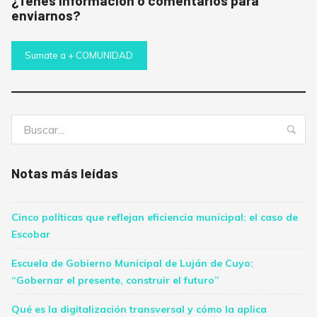
¿Tenés información o comentarios para
enviarnos?
Sumate a + COMUNIDAD
Buscar:
Bus
Notas más leídas
Cinco políticas que reflejan eficiencia municipal: el caso de
Escobar
Escuela de Gobierno Municipal de Luján de Cuyo:
“Gobernar el presente, construir el futuro”
Qué es la digitalización transversal y cómo la aplica