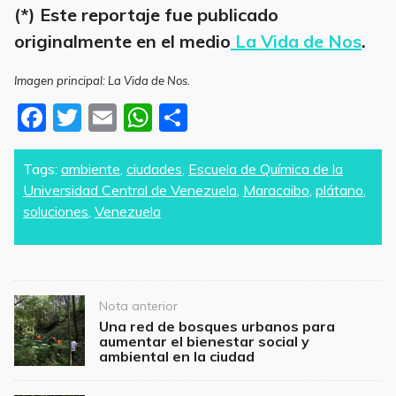
(*) Este reportaje fue publicado
originalmente en el medio
La Vida de Nos
.
Imagen principal: La Vida de Nos.
F
T
E
W
S
a
w
m
h
h
c
itt
ai
at
ar
Tags:
ambiente
,
ciudades
,
Escuela de Química de la
Universidad Central de Venezuela
,
Maracaibo
,
plátano
,
e
er
l
s
e
soluciones
,
Venezuela
b
A
o
p
o
p
Post
k
Nota anterior
navigation
Una red de bosques urbanos para
aumentar el bienestar social y
ambiental en la ciudad