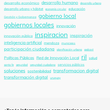
desarrollo humano
desarrollo económico
desarrollo urbano
educación
desarrollo urbano y hábitat
economía circular
gobierno local
Gestión y Gobernanza
gobiernos locales
innovación
inspiracion
inspiración
innovación pública
inteligencia artificial
mendoza
municipios
participación ciudadana
planificación urbana
podcast
ril
Políticas Públicas
Red de Innovación Local
salud
servicios públicos
santa fe
seguridad
seguridad ciudadana
soluciones
transformacion digital
sostenibilidad
transformación digital
uruguay