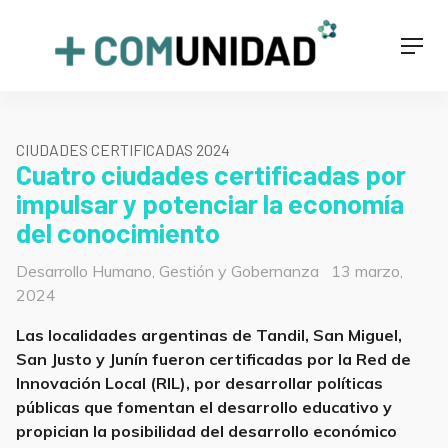
Skip
to
+COMUNIDAD
Men
content
CIUDADES CERTIFICADAS 2024
Cuatro ciudades certificadas por
impulsar y potenciar la economía
del conocimiento
Categorías
Posted
Desarrollo Humano
,
Gestión y Gobernanza
13 marzo,
on
2024
Las localidades argentinas de Tandil, San Miguel,
San Justo y Junín fueron certificadas por la Red de
Innovación Local (RIL), por desarrollar políticas
públicas que fomentan el desarrollo educativo y
propician la posibilidad del desarrollo económico