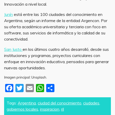
Innovación a nivel local.
Junín
está entre las 100 ciudades del conocimiento en
Argentina, según un informe de la entidad Argencon. Por
su oferta académica universitaria y terciaria con foco en
software, sus servicios de informática y la calidad de su
conectividad.
San Justo
en los últimos cuatro años desarrolló, desde sus
instituciones y programas, proyectos curriculares con
enfoque en innovación educativa, pensados para generar
nuevas oportunidades.
Imagen principal:
Unsplash.
F
T
E
W
S
a
w
m
h
h
c
itt
ai
at
ar
Tags:
Argentina
,
ciudad del conocimiento
,
ciudades
,
gobiernos locales
,
inspiracion
,
ril
e
er
l
s
e