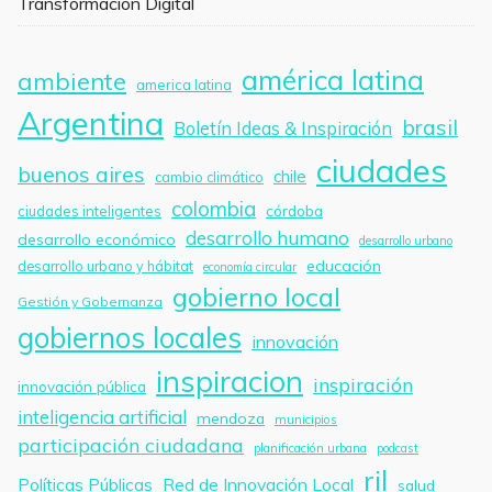
Transformación Digital
américa latina
ambiente
america latina
Argentina
brasil
Boletín Ideas & Inspiración
ciudades
buenos aires
chile
cambio climático
colombia
córdoba
ciudades inteligentes
desarrollo humano
desarrollo económico
desarrollo urbano
educación
desarrollo urbano y hábitat
economía circular
gobierno local
Gestión y Gobernanza
gobiernos locales
innovación
inspiracion
inspiración
innovación pública
inteligencia artificial
mendoza
municipios
participación ciudadana
planificación urbana
podcast
ril
Políticas Públicas
Red de Innovación Local
salud