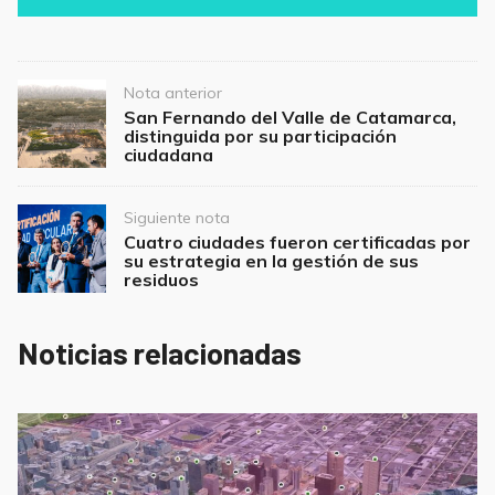
b
A
o
p
o
p
Post
Nota anterior
navigation
San Fernando del Valle de Catamarca,
k
distinguida por su participación
ciudadana
Siguiente nota
Cuatro ciudades fueron certificadas por
su estrategia en la gestión de sus
residuos
Noticias relacionadas