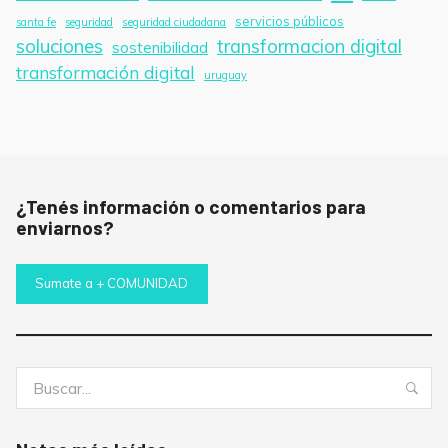
servicios públicos
santa fe
seguridad
seguridad ciudadana
soluciones
transformacion digital
sostenibilidad
transformación digital
uruguay
¿Tenés información o comentarios para
enviarnos?
Sumate a + COMUNIDAD
Buscar:
Bus