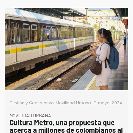
Categorías
Posted
Gestión y Gobernanza
,
Movilidad Urbana
2 mayo, 2024
on
MOVILIDAD URBANA
Cultura Metro, una propuesta que
acerca a millones de colombianos al