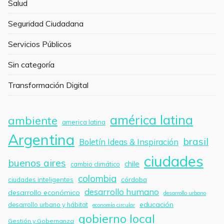
Salud
Seguridad Ciudadana
Servicios Públicos
Sin categoría
Transformación Digital
américa latina
ambiente
america latina
Argentina
brasil
Boletín Ideas & Inspiración
ciudades
buenos aires
chile
cambio climático
colombia
córdoba
ciudades inteligentes
desarrollo humano
desarrollo económico
desarrollo urbano
educación
desarrollo urbano y hábitat
economía circular
gobierno local
Gestión y Gobernanza