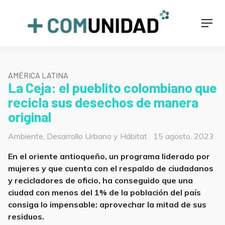
Skip
to
+COMUNIDAD
Men
content
AMÉRICA LATINA
La Ceja: el pueblito colombiano que
recicla sus desechos de manera
original
Categorías
Posted
Ambiente
,
Desarrollo Urbano y Hábitat
15 agosto, 2023
on
En el oriente antioqueño, un programa liderado por
mujeres y que cuenta con el respaldo de ciudadanos
y recicladores de oficio, ha conseguido que una
ciudad con menos del 1% de la población del país
consiga lo impensable: aprovechar la mitad de sus
residuos.