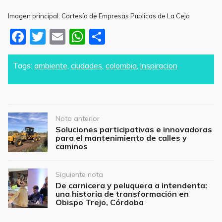
Imagen principal: Cortesía de Empresas Públicas de La Ceja
F
T
E
W
S
a
w
m
h
h
c
itt
ai
at
ar
Tags:
ambiente
,
ciudades
,
colombia
,
inspiracion
e
er
l
s
e
b
A
o
p
Post
Nota anterior
o
p
navigation
Soluciones participativas e innovadoras
para el mantenimiento de calles y
k
caminos
Siguiente nota
De carnicera y peluquera a intendenta:
una historia de transformación en
Obispo Trejo, Córdoba