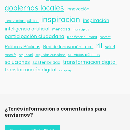
gobiernos locales
innovación
inspiracion
inspiración
innovación pública
inteligencia artificial
mendoza
municipios
participación ciudadana
planificación urbana
podcast
ril
Políticas Públicas
Red de Innovación Local
salud
servicios públicos
santa fe
seguridad
seguridad ciudadana
soluciones
transformacion digital
sostenibilidad
transformación digital
uruguay
¿Tenés información o comentarios para
enviarnos?