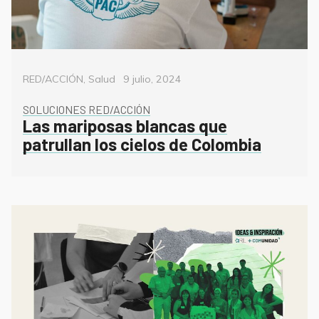
Categorías
Posted
RED/ACCIÓN
,
Salud
9 julio, 2024
on
SOLUCIONES RED/ACCIÓN
Las mariposas blancas que
patrullan los cielos de Colombia