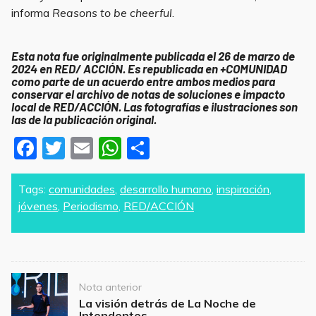
informa
Reasons to be cheerful
.
Esta nota fue originalmente publicada el 26 de marzo de
2024 en RED/ ACCIÓN.
Es republicada en +COMUNIDAD
como parte de un acuerdo entre ambos medios para
conservar el archivo de notas de soluciones e impacto
local de RED/ACCIÓN. Las fotografías e ilustraciones son
las de la publicación original.
F
T
E
W
S
a
w
m
h
h
c
itt
ai
at
ar
Tags:
comunidades
,
desarrollo humano
,
inspiración
,
jóvenes
,
Periodismo
,
RED/ACCIÓN
e
er
l
s
e
b
A
o
p
o
p
Post
Nota anterior
navigation
k
La visión detrás de La Noche de
Intendentes