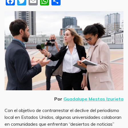
F
T
E
W
S
a
w
m
h
h
c
it
ai
at
ar
e
te
l
s
e
b
r
A
o
p
o
p
k
periodismo
Por
Guadalupe Mestas Izurieta
Con el objetivo de contrarrestar el declive del periodismo
local en Estados Unidos, algunas universidades colaboran
en comunidades que enfrentan “desiertos de noticias”