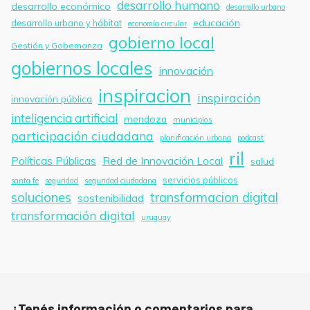
desarrollo humano
desarrollo económico
desarrollo urbano
educación
desarrollo urbano y hábitat
economía circular
gobierno local
Gestión y Gobernanza
gobiernos locales
innovación
inspiracion
inspiración
innovación pública
inteligencia artificial
mendoza
municipios
participación ciudadana
planificación urbana
podcast
ril
Políticas Públicas
Red de Innovación Local
salud
servicios públicos
santa fe
seguridad
seguridad ciudadana
soluciones
transformacion digital
sostenibilidad
transformación digital
uruguay
¿Tenés información o comentarios para