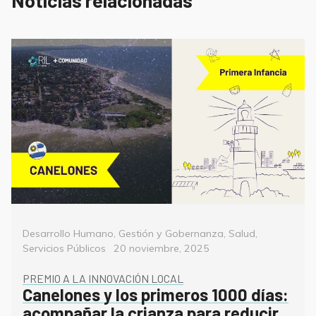
Noticias relacionadas
Categorías
Desarrollo Humano
,
Gestión y Gobernanza
,
Salud
,
Posted
Servicios Públicos
20 noviembre, 2025
on
PREMIO A LA INNOVACIÓN LOCAL
Canelones y los primeros 1000 días:
acompañar la crianza para reducir