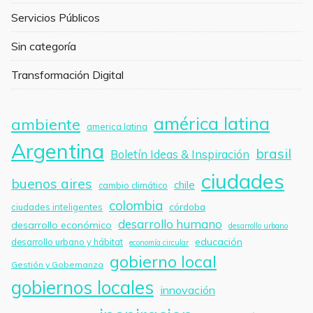
Servicios Públicos
Sin categoría
Transformación Digital
américa latina
ambiente
america latina
Argentina
brasil
Boletín Ideas & Inspiración
ciudades
buenos aires
chile
cambio climático
colombia
córdoba
ciudades inteligentes
desarrollo humano
desarrollo económico
desarrollo urbano
educación
desarrollo urbano y hábitat
economía circular
gobierno local
Gestión y Gobernanza
gobiernos locales
innovación