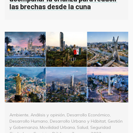
las brechas desde la cuna
Categorías
Ambiente
,
Análisis y opinión
,
Desarrollo Económico
,
Desarrollo Humano
,
Desarrollo Urbano y Hábitat
,
Gestión
y Gobernanza
,
Movilidad Urbana
,
Salud
,
Seguridad