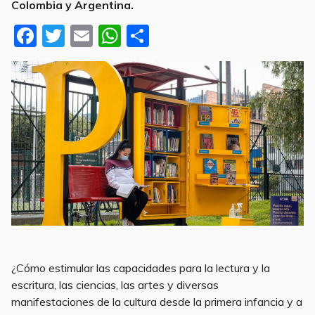
Colombia y Argentina.
F
T
E
W
S
a
w
m
h
h
c
it
ai
at
ar
e
te
l
s
e
b
r
A
o
p
o
p
k
Bibliotecas
¿Cómo estimular las capacidades para la lectura y la
escritura, las ciencias, las artes y diversas
manifestaciones de la cultura desde la primera infancia y a