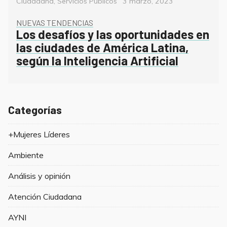
Posted
Ciudadana
,
Servicios Públicos
3 marzo, 2023
on
NUEVAS TENDENCIAS
Los desafíos y las oportunidades en
las ciudades de América Latina,
según la Inteligencia Artificial
Categorías
+Mujeres Líderes
Ambiente
Análisis y opinión
Atención Ciudadana
AYNI