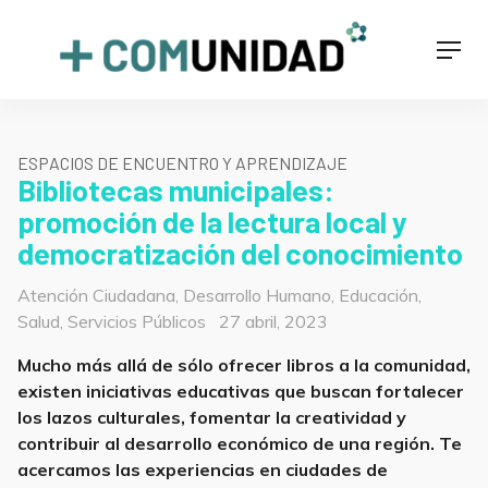
Skip
to
+COMUNIDAD
Men
content
ESPACIOS DE ENCUENTRO Y APRENDIZAJE
Bibliotecas municipales:
promoción de la lectura local y
democratización del conocimiento
Categorías
Atención Ciudadana
,
Desarrollo Humano
,
Educación
,
Posted
Salud
,
Servicios Públicos
27 abril, 2023
on
Mucho más allá de sólo ofrecer libros a la comunidad,
existen iniciativas educativas que buscan fortalecer
los lazos culturales, fomentar la creatividad y
contribuir al desarrollo económico de una región. Te
acercamos las experiencias en ciudades de