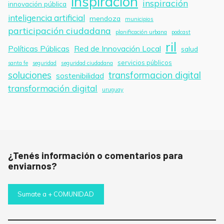
inspiracion
inspiración
innovación pública
inteligencia artificial
mendoza
municipios
participación ciudadana
planificación urbana
podcast
ril
Políticas Públicas
Red de Innovación Local
salud
servicios públicos
santa fe
seguridad
seguridad ciudadana
soluciones
transformacion digital
sostenibilidad
transformación digital
uruguay
¿Tenés información o comentarios para
enviarnos?
Sumate a + COMUNIDAD