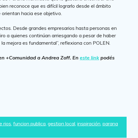
i bien reconoce que es difícil lograrlo desde el ámbito
e orientan hacia ese objetivo.
ectos. Desde grandes empresarios hasta personas en
miro a quienes continúan arriesgando a pesar de haber
la mejora es fundamental”, reflexiona con POLEN.
s en +Comunidad a Andrea Zoff. En
este link
podés
e rios
,
funcion publica
,
gestion local
,
inspiración
,
parana