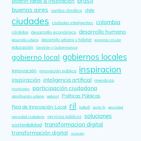
brasil
Boletín Ideas & Inspiración
buenos aires
chile
cambio climático
ciudades
colombia
ciudades inteligentes
desarrollo humano
córdoba
desarrollo económico
desarrollo urbano y hábitat
desarrollo urbano
economía circular
educación
Gestión y Gobernanza
gobiernos locales
gobierno local
inspiracion
innovación
innovación pública
inspiración
inteligencia artificial
mendoza
participación ciudadana
municipios
Políticas Públicas
planificación urbana
podcast
ril
Red de Innovación Local
salud
santa fe
seguridad
soluciones
servicios públicos
seguridad ciudadana
transformacion digital
sostenibilidad
transformación digital
uruguay