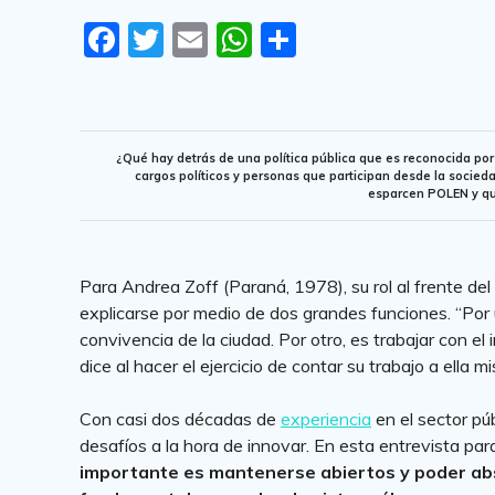
F
T
E
W
S
a
w
m
h
h
c
it
ai
at
ar
e
te
l
s
e
¿Qué hay detrás de una política pública que es reconocida p
b
r
A
cargos políticos y personas que participan desde la socied
esparcen POLEN y q
o
p
o
p
k
Para Andrea Zoff (Paraná, 1978), su rol al frente del
explicarse por medio de dos grandes funciones. “Por un
convivencia de la ciudad. Por otro, es trabajar con el
dice al hacer el ejercicio de contar su trabajo a ella 
Con casi dos décadas de
experiencia
en el sector pú
desafíos a la hora de innovar. En esta entrevista p
importante es mantenerse abiertos y poder abs