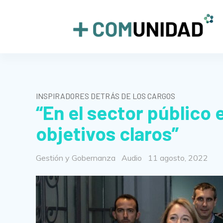
Skip
to
+COMUNIDAD
content
INSPIRADORES DETRÁS DE LOS CARGOS
“En el sector público 
objetivos claros”
Categorías
Format
Posted
Gestión y Gobernanza
Audio
11 agosto, 2022
on