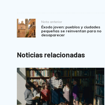
b
A
o
p
o
p
Post
Nota anterior
k
navigation
Éxodo joven: pueblos y ciudades
pequeñas se reinventan para no
desaparecer
Noticias relacionadas