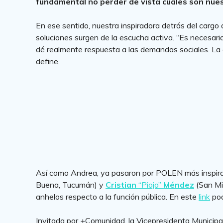
fundamental no perder de vista cuáles son nues
En ese sentido, nuestra inspiradora detrás del carg
soluciones surgen de la escucha activa. “Es necesari
dé realmente respuesta a las demandas sociales. La 
define.
Así como Andrea, ya pasaron por POLEN más inspira
Buena, Tucumán) y
Cristian
“Piojo”
Méndez
(San Mi
anhelos respecto a la función pública. En este
link
pod
Invitada por +Comunidad, la Vicepresidenta Municipa