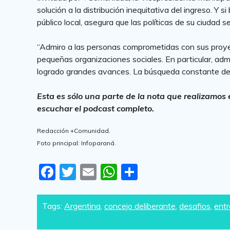
solución a la distribución inequitativa del ingreso. Y s
público local, asegura que las políticas de su ciudad s
“Admiro a las personas comprometidas con sus proy
pequeñas organizaciones sociales. En particular, ad
logrado grandes avances. La búsqueda constante de 
Esta es sólo una parte de la nota que realizamo
escuchar el podcast completo.
Redacción +Comunidad.
Foto principal: Infoparaná.
F
T
E
W
S
a
w
m
h
h
c
itt
ai
at
ar
Tags:
Argentina
,
concejo deliberante
,
desafios
,
entr
e
er
l
s
e