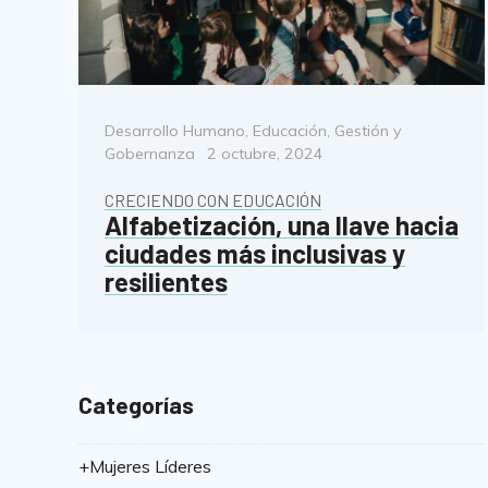
Categorías
Desarrollo Humano
,
Educación
,
Gestión y
Posted
Gobernanza
2 octubre, 2024
on
CRECIENDO CON EDUCACIÓN
Alfabetización, una llave hacia
ciudades más inclusivas y
resilientes
Categorías
+Mujeres Líderes