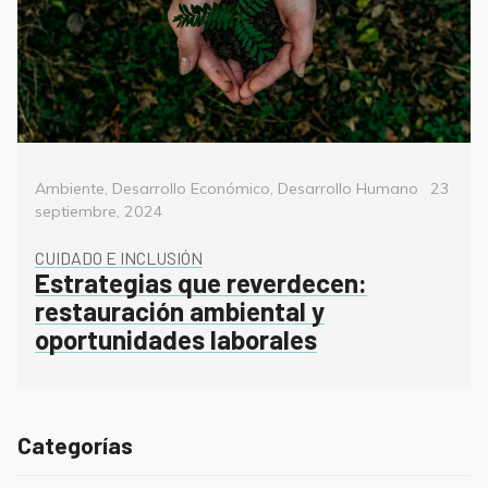
Categorías
Posted
Ambiente
,
Desarrollo Económico
,
Desarrollo Humano
23
on
septiembre, 2024
CUIDADO E INCLUSIÓN
Estrategias que reverdecen:
restauración ambiental y
oportunidades laborales
Categorías