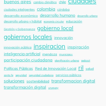
ciudades
buenos aires
chile
cambio climático
colombia
córdoba
ciudades inteligentes
desarrollo humano
desarrollo económico
desarrollo urbano
educación
desarrollo urbano y hábitat
economía circular
gobierno local
Gestión y Gobernanza
gobiernos locales
innovación
inspiracion
inspiración
innovación pública
inteligencia artificial
mendoza
municipios
participación ciudadana
planificación urbana
podcast
ril
Políticas Públicas
Red de Innovación Local
salud
servicios públicos
santa fe
seguridad
seguridad ciudadana
soluciones
transformacion digital
sostenibilidad
transformación digital
uruguay