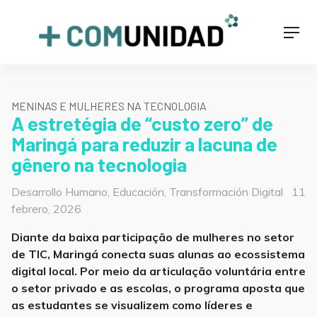
Skip
to
+COMUNIDAD
Men
content
MENINAS E MULHERES NA TECNOLOGIA
A estretégia de “custo zero” de
Maringá para reduzir a lacuna de
gênero na tecnologia
Categorías
Post
Desarrollo Humano
,
Educación
,
Transformación Digital
11
on
febrero, 2026
Diante da baixa participação de mulheres no setor
de TIC, Maringá conecta suas alunas ao ecossistema
digital local. Por meio da articulação voluntária entre
o setor privado e as escolas, o programa aposta que
as estudantes se visualizem como líderes e