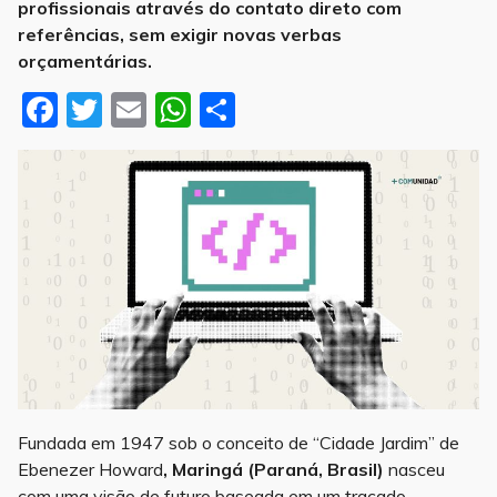
profissionais através do contato direto com
referências, sem exigir novas verbas
orçamentárias.
F
T
E
W
S
a
w
m
h
h
c
it
ai
at
ar
e
te
l
s
e
b
r
A
o
p
o
p
k
Maringá
Fundada em 1947 sob o conceito de “Cidade Jardim” de
Ebenezer Howard
, Maringá (Paraná, Brasil)
nasceu
com uma visão de futuro baseada em um traçado