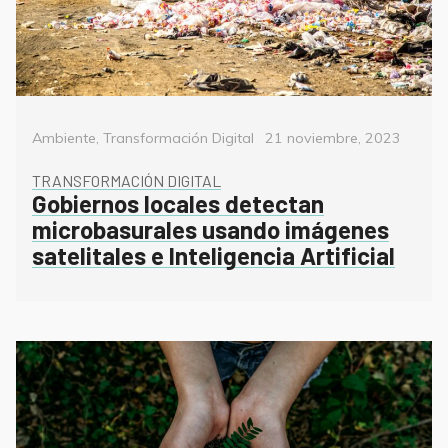
Categorías
Posted
Ambiente
,
Transformación Digital
21 noviembre, 2023
on
TRANSFORMACIÓN DIGITAL
Gobiernos locales detectan
microbasurales usando imágenes
satelitales e Inteligencia Artificial