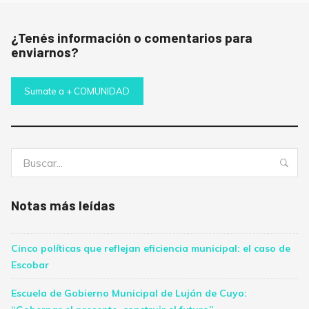
¿Tenés información o comentarios para
enviarnos?
Sumate a + COMUNIDAD
Buscar:
Bus
Notas más leídas
Cinco políticas que reflejan eficiencia municipal: el caso de
Escobar
Escuela de Gobierno Municipal de Luján de Cuyo: