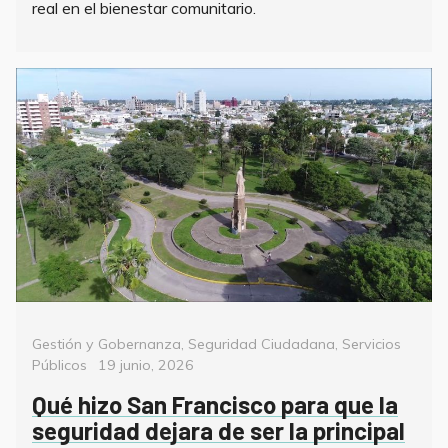
real en el bienestar comunitario.
Categorías
Gestión y Gobernanza
,
Seguridad Ciudadana
,
Servicios
Posted
Públicos
19 junio, 2026
on
Qué hizo San Francisco para que la
seguridad dejara de ser la principal