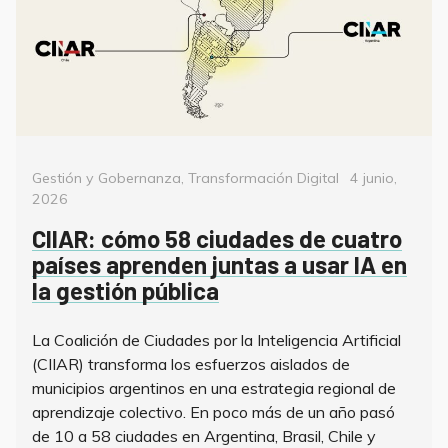
Categorías
Posted
Gestión y Gobernanza
,
Transformación Digital
4 junio,
on
2026
CIIAR: cómo 58 ciudades de cuatro
países aprenden juntas a usar IA en
la gestión pública
La Coalición de Ciudades por la Inteligencia Artificial
(CIIAR) transforma los esfuerzos aislados de
municipios argentinos en una estrategia regional de
aprendizaje colectivo. En poco más de un año pasó
de 10 a 58 ciudades en Argentina, Brasil, Chile y