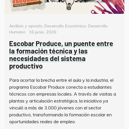
Categorías
Análisis y opinión
,
Desarrollo Económico
,
Desarrollo
Posted
Humano
16 junio, 2026
on
Escobar Produce, un puente entre
la formación técnica y las
necesidades del sistema
productivo
Para acortar la brecha entre el aula y la industria, el
programa Escobar Produce conecta a estudiantes
técnicos con empresas locales. A través de visitas a
plantas y articulación estratégica, la iniciativa ya
vinculó a más de 3.000 jóvenes con el sector
productivo, transformando la formación escolar en
oportunidades reales de empleo.