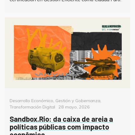
Categorías
Desarrollo Económico
,
Gestión y Gobernanza
,
Posted
Transformación Digital
28 mayo, 2026
on
Sandbox.Rio: da caixa de areia a
políticas públicas com impacto
econômico