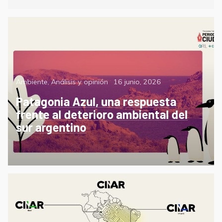
Categorías
Posted
Ambiente
,
Análisis y opinión
16 junio, 2026
on
Patagonia Azul, una respuesta
frente al deterioro ambiental del
sur argentino