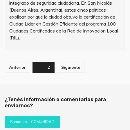
integrado de seguridad ciudadana. En San Nicolás
(Buenos Aires, Argentina), estas cinco políticas
explican por qué la ciudad obtuvo la certificación de
Ciudad Líder en Gestión Eficiente del programa 100
Ciudades Certificadas de la Red de Innovación Local
(RIL).
Paginación
Anterior
Page
2
Siguiente
de
entradas
¿Tenés información o comentarios para
enviarnos?
Sumate a + COMUNIDAD