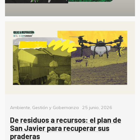
Categorías
Posted
Ambiente
,
Gestión y Gobernanza
25 junio, 2026
on
De residuos a recursos: el plan de
San Javier para recuperar sus
praderas