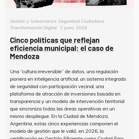
Categorías
Gestión y Gobernanza
,
Seguridad Ciudadana
,
Posted
Transformación Digital
2 junio, 2026
on
Cinco políticas que reflejan
eficiencia municipal: el caso de
Mendoza
Una “cultura irreversible” de datos, una regulación
pionera en inteligencia artificial, un sistema integrado
de seguridad con participación vecinal, una
plataforma de atracción de inversiones basada en
transparencia y un modelo de intervención territorial
que sincroniza todas las áreas operativas en un
mismo despliegue. En la Ciudad de Mendoza,
Argentina, estas cinco experiencias componen el
modelo de gestión que le valió, en 2026, la
certificación en Gestión Eficiente como Ciudad Faro.