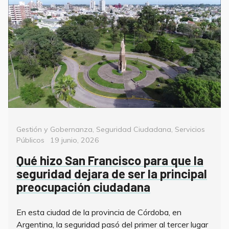
Categorías
Gestión y Gobernanza
,
Seguridad Ciudadana
,
Servicios
Posted
Públicos
19 junio, 2026
on
Qué hizo San Francisco para que la
seguridad dejara de ser la principal
preocupación ciudadana
En esta ciudad de la provincia de Córdoba, en
Argentina, la seguridad pasó del primer al tercer lugar