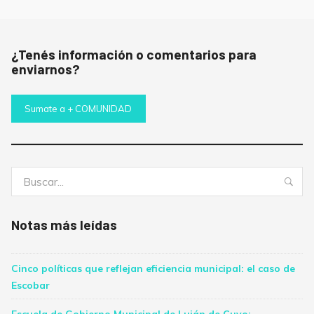
entradas
¿Tenés información o comentarios para
enviarnos?
Sumate a + COMUNIDAD
Buscar:
Bus
Notas más leídas
Cinco políticas que reflejan eficiencia municipal: el caso de
Escobar