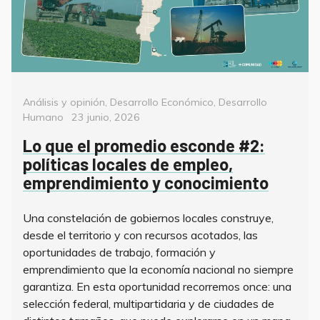
Categorías
Análisis y opinión
,
Desarrollo Económico
,
Desarrollo
Posted
Humano
23 junio, 2026
on
Lo que el promedio esconde #2:
políticas locales de empleo,
emprendimiento y conocimiento
Una constelación de gobiernos locales construye,
desde el territorio y con recursos acotados, las
oportunidades de trabajo, formación y
emprendimiento que la economía nacional no siempre
garantiza. En esta oportunidad recorremos once: una
selección federal, multipartidaria y de ciudades de