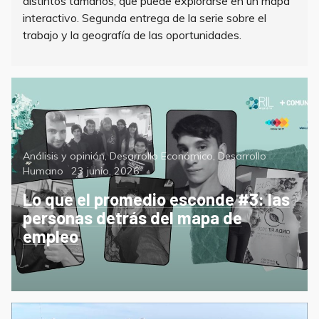
distintos tamaños, que puede explorarse en un mapa
interactivo. Segunda entrega de la serie sobre el
trabajo y la geografía de las oportunidades.
Categorías
Análisis y opinión
,
Desarrollo Económico
,
Desarrollo
Posted
Humano
23 junio, 2026
on
Lo que el promedio esconde #3: las
personas detrás del mapa de
empleo