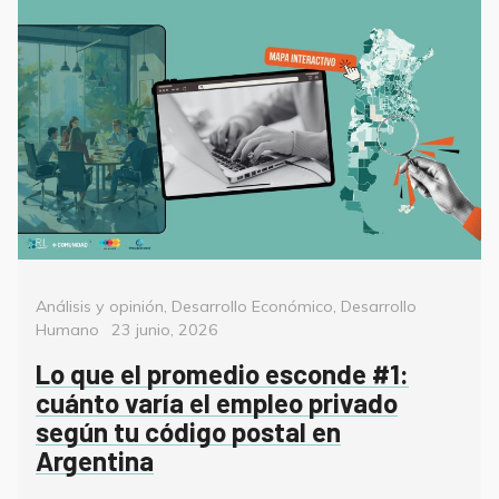
Categorías
Análisis y opinión
,
Desarrollo Económico
,
Desarrollo
Posted
Humano
23 junio, 2026
on
Lo que el promedio esconde #1:
cuánto varía el empleo privado
según tu código postal en
Argentina