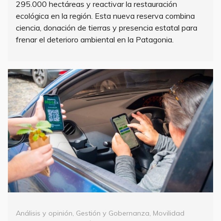
295.000 hectáreas y reactivar la restauración
ecológica en la región. Esta nueva reserva combina
ciencia, donación de tierras y presencia estatal para
frenar el deterioro ambiental en la Patagonia.
Categorías
Análisis y opinión
,
Gestión y Gobernanza
,
Movilidad