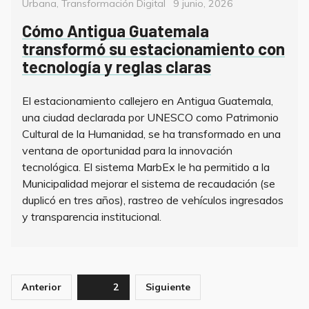
Posted
Urbana
,
Transformación Digital
9 junio, 2026
on
Cómo Antigua Guatemala
transformó su estacionamiento con
tecnología y reglas claras
El estacionamiento callejero en Antigua Guatemala,
una ciudad declarada por UNESCO como Patrimonio
Cultural de la Humanidad, se ha transformado en una
ventana de oportunidad para la innovación
tecnológica. El sistema MarbEx le ha permitido a la
Municipalidad mejorar el sistema de recaudación (se
duplicó en tres años), rastreo de vehículos ingresados
y transparencia institucional.
Paginación
Anterior
Page
2
Siguiente
de