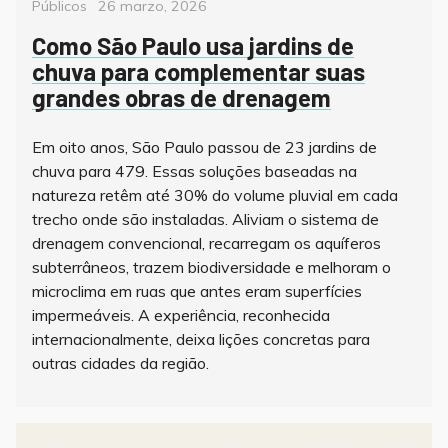
Posted
Públicos
26 marzo, 2026
on
Como São Paulo usa jardins de
chuva para complementar suas
grandes obras de drenagem
Em oito anos, São Paulo passou de 23 jardins de
chuva para 479. Essas soluções baseadas na
natureza retêm até 30% do volume pluvial em cada
trecho onde são instaladas. Aliviam o sistema de
drenagem convencional, recarregam os aquíferos
subterrâneos, trazem biodiversidade e melhoram o
microclima em ruas que antes eram superfícies
impermeáveis. A experiência, reconhecida
internacionalmente, deixa lições concretas para
outras cidades da região.