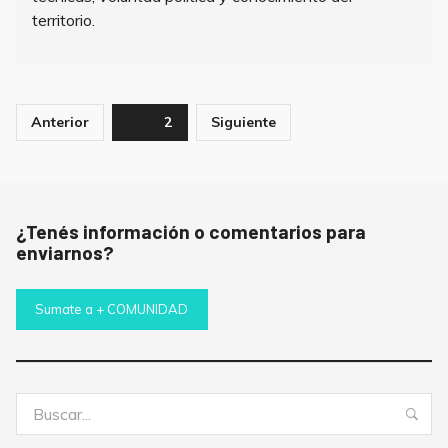
territorio.
Paginación
Anterior
Page
2
Siguiente
de
entradas
¿Tenés información o comentarios para
enviarnos?
Sumate a + COMUNIDAD
Buscar:
Bus