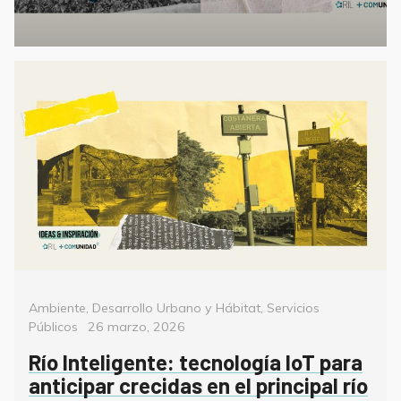
Categorías
Ambiente
,
Desarrollo Urbano y Hábitat
,
Servicios
Posted
Públicos
26 marzo, 2026
on
Río Inteligente: tecnología IoT para
anticipar crecidas en el principal río