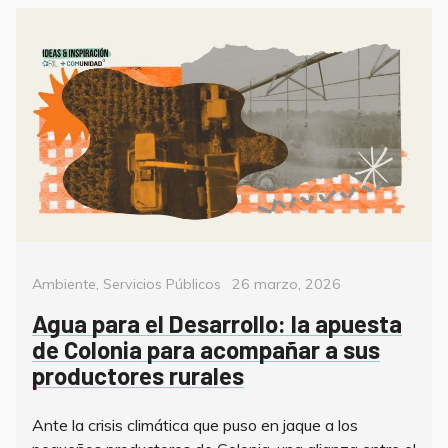
Categorías
Posted
Ambiente
,
Servicios Públicos
26 marzo, 2026
on
Agua para el Desarrollo: la apuesta
de Colonia para acompañar a sus
productores rurales
Ante la crisis climática que puso en jaque a los