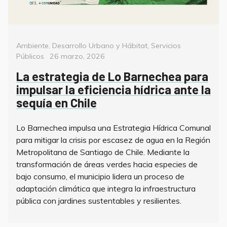
Categorías
Ambiente
,
Desarrollo Urbano y Hábitat
,
Servicios
Posted
Públicos
26 marzo, 2026
on
La estrategia de Lo Barnechea para
impulsar la eficiencia hídrica ante la
sequía en Chile
Lo Barnechea impulsa una Estrategia Hídrica Comunal
para mitigar la crisis por escasez de agua en la Región
Metropolitana de Santiago de Chile. Mediante la
transformación de áreas verdes hacia especies de
bajo consumo, el municipio lidera un proceso de
adaptación climática que integra la infraestructura
pública con jardines sustentables y resilientes.