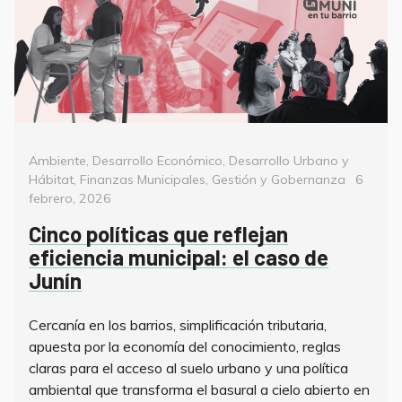
Categorías
Ambiente
,
Desarrollo Económico
,
Desarrollo Urbano y
Posted
Hábitat
,
Finanzas Municipales
,
Gestión y Gobernanza
6
on
febrero, 2026
Cinco políticas que reflejan
eficiencia municipal: el caso de
Junín
Cercanía en los barrios, simplificación tributaria,
apuesta por la economía del conocimiento, reglas
claras para el acceso al suelo urbano y una política
ambiental que transforma el basural a cielo abierto en