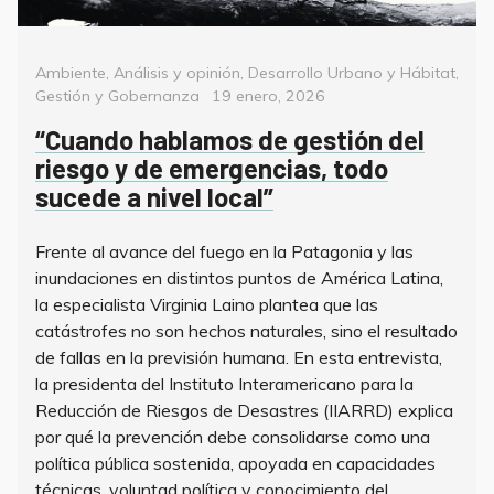
Categorías
Ambiente
,
Análisis y opinión
,
Desarrollo Urbano y Hábitat
,
Posted
Gestión y Gobernanza
19 enero, 2026
on
“Cuando hablamos de gestión del
riesgo y de emergencias, todo
sucede a nivel local”
Frente al avance del fuego en la Patagonia y las
inundaciones en distintos puntos de América Latina,
la especialista Virginia Laino plantea que las
catástrofes no son hechos naturales, sino el resultado
de fallas en la previsión humana. En esta entrevista,
la presidenta del Instituto Interamericano para la
Reducción de Riesgos de Desastres (IIARRD) explica
por qué la prevención debe consolidarse como una
política pública sostenida, apoyada en capacidades
técnicas, voluntad política y conocimiento del