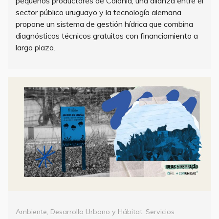
pequeños productores de Colonia, una alianza entre el
sector público uruguayo y la tecnología alemana
propone un sistema de gestión hídrica que combina
diagnósticos técnicos gratuitos con financiamiento a
largo plazo.
Categorías
Ambiente
,
Desarrollo Urbano y Hábitat
,
Servicios