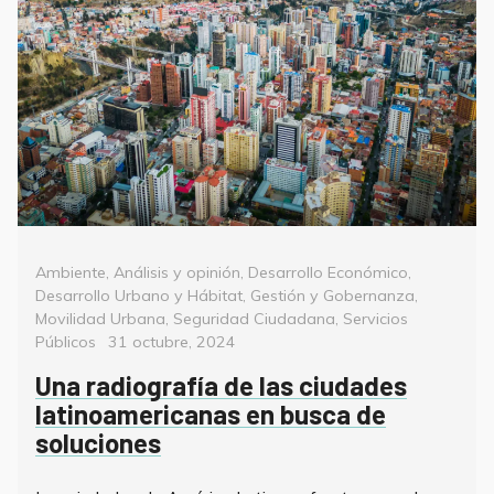
Categorías
Ambiente
,
Análisis y opinión
,
Desarrollo Económico
,
Desarrollo Urbano y Hábitat
,
Gestión y Gobernanza
,
Movilidad Urbana
,
Seguridad Ciudadana
,
Servicios
Posted
Públicos
31 octubre, 2024
on
Una radiografía de las ciudades
latinoamericanas en busca de
soluciones