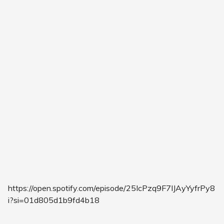
https://open.spotify.com/episode/25IcPzq9F7IJAyYyfrPy8
i?si=01d805d1b9fd4b18