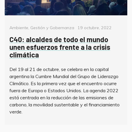
Categorías
Posted
Ambiente
,
Gestión y Gobernanza
19 octubre, 2022
on
C40: alcaldes de todo el mundo
unen esfuerzos frente a la crisis
climática
Del 19 al 21 de octubre, se celebra en la capital
argentina la Cumbre Mundial del Grupo de Liderazgo
Climático. Es la primera vez que el encuentro ocurre
fuera de Europa o Estados Unidos. La agenda 2022
está centrada en la reducción de las emisiones de
carbono, la movilidad sustentable y el financiamiento
verde.