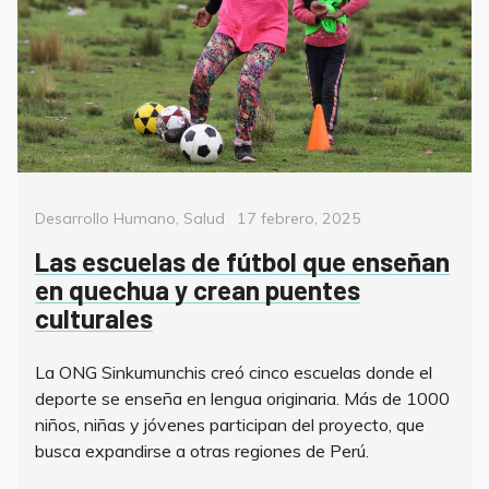
Categorías
Posted
Desarrollo Humano
,
Salud
17 febrero, 2025
on
Las escuelas de fútbol que enseñan
en quechua y crean puentes
culturales
La ONG Sinkumunchis creó cinco escuelas donde el
deporte se enseña en lengua originaria. Más de 1000
niños, niñas y jóvenes participan del proyecto, que
busca expandirse a otras regiones de Perú.