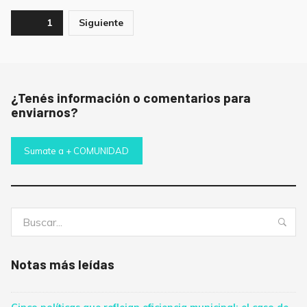
Paginación
Page
1
Siguiente
de
entradas
¿Tenés información o comentarios para
enviarnos?
Sumate a + COMUNIDAD
Buscar:
Bus
Notas más leídas