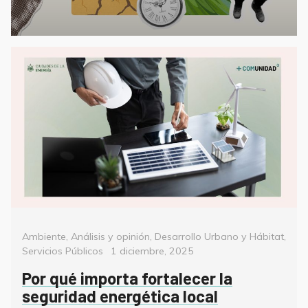
Categorías
Ambiente
,
Análisis y opinión
,
Desarrollo Urbano y Hábitat
,
Posted
Servicios Públicos
1 diciembre, 2025
on
Por qué importa fortalecer la
seguridad energética local