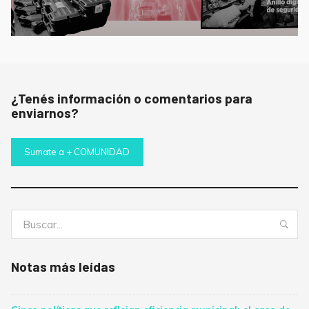
¿Tenés información o comentarios para
enviarnos?
Sumate a + COMUNIDAD
Buscar:
Bus
Notas más leídas