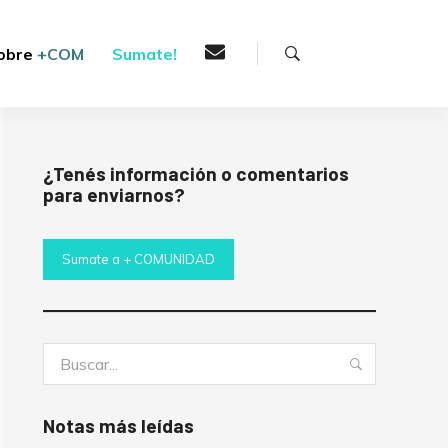
Buscar
obre
+COM
Sumate!
¿Tenés información o comentarios
para enviarnos?
Sumate a + COMUNIDAD
Buscar:
Buscar
Notas más leídas