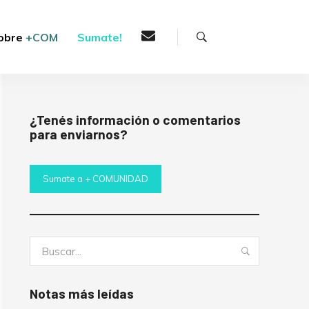
Buscar
obre
+COM
Sumate!
¿Tenés información o comentarios
para enviarnos?
Sumate a + COMUNIDAD
Buscar:
Buscar
Notas más leídas