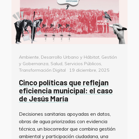
Categorías
Ambiente
,
Desarrollo Urbano y Hábitat
,
Gestión
y Gobernanza
,
Salud
,
Servicios Públicos
,
Posted
Transformación Digital
19 diciembre, 2025
on
Cinco políticas que reflejan
eficiencia municipal: el caso
de Jesús María
Decisiones sanitarias apoyadas en datos,
obras de agua priorizadas con evidencia
técnica, un biocorredor que combina gestión
ambiental y participación ciudadana, una