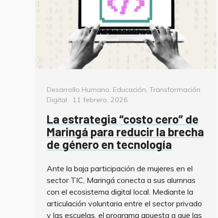
Categorías
Desarrollo Humano
,
Educación
,
Transformación
Posted
Digital
11 febrero, 2026
on
La estrategia “costo cero” de
Maringá para reducir la brecha
de género en tecnología
Ante la baja participación de mujeres en el
sector TIC, Maringá conecta a sus alumnas
con el ecosistema digital local. Mediante la
articulación voluntaria entre el sector privado
y las escuelas, el programa apuesta a que las