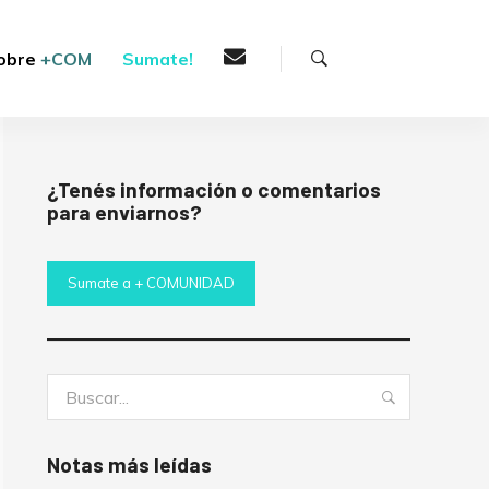
Buscar
obre
+COM
Sumate!
¿Tenés información o comentarios
para enviarnos?
Sumate a + COMUNIDAD
Buscar:
Buscar
Notas más leídas