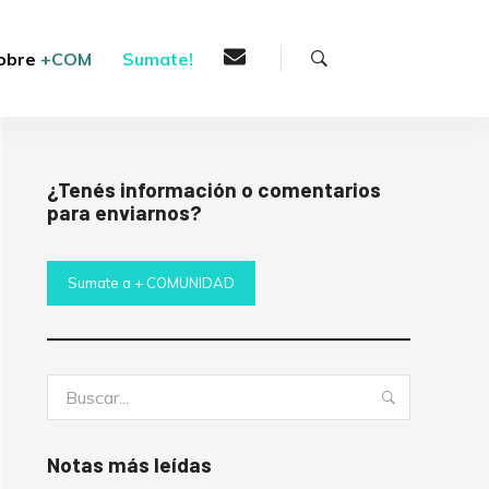
Buscar
obre
+COM
Sumate!
¿Tenés información o comentarios
para enviarnos?
Sumate a + COMUNIDAD
Buscar:
Buscar
Notas más leídas