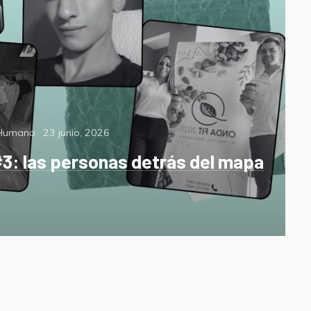
Posted
 Humano
23 junio, 2026
on
3: las personas detrás del mapa