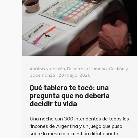
Categorías
Análisis y opinión
,
Desarrollo Humano
,
Gestión y
Posted
Gobernanza
20 mayo, 2026
on
Qué tablero te tocó: una
pregunta que no debería
decidir tu vida
Una noche con 300 intendentes de todos los
rincones de Argentina y un juego que puso
sobre la mesa una cuestión difícil: cuánto