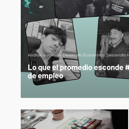
Categorías
Análisis y opinión
,
Desarrollo Económico
,
Desarrollo
Lo que el promedio esconde #
de empleo