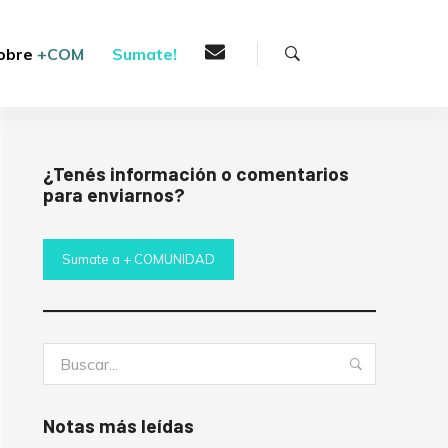
Buscar
obre
+COM
Sumate!
¿Tenés información o comentarios
para enviarnos?
Sumate a + COMUNIDAD
Buscar:
Buscar
Notas más leídas