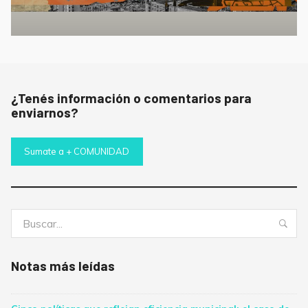
¿Tenés información o comentarios para
enviarnos?
Sumate a + COMUNIDAD
Buscar:
Bus
Notas más leídas