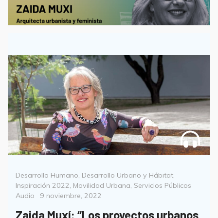
Categorías
Desarrollo Humano
,
Desarrollo Urbano y Hábitat
,
Forma
Inspiración 2022
,
Movilidad Urbana
,
Servicios Públicos
Posted
Audio
9 noviembre, 2022
on
Zaida Muxí: “Los proyectos urbanos