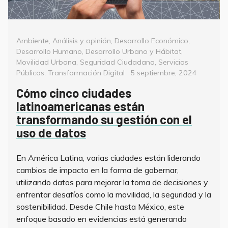
Categorías
Ambiente
,
Análisis y opinión
,
Desarrollo Económico
,
Desarrollo Humano
,
Desarrollo Urbano y Hábitat
,
Movilidad Urbana
,
Seguridad Ciudadana
,
Servicios
Posted
Públicos
,
Transformación Digital
5 septiembre, 2024
on
Cómo cinco ciudades
latinoamericanas están
transformando su gestión con el
uso de datos
En América Latina, varias ciudades están liderando
cambios de impacto en la forma de gobernar,
utilizando datos para mejorar la toma de decisiones y
enfrentar desafíos como la movilidad, la seguridad y la
sostenibilidad. Desde Chile hasta México, este
enfoque basado en evidencias está generando