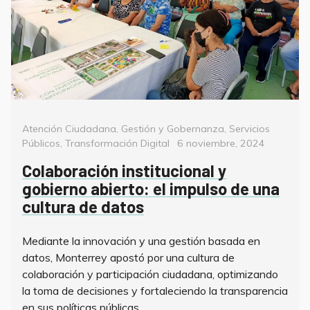
Categorías
Atención Ciudadana
,
Gestión y Gobernanza
,
Servicios
Posted
Públicos
,
Transformación Digital
6 noviembre, 2024
on
Colaboración institucional y
gobierno abierto: el impulso de una
cultura de datos
Mediante la innovación y una gestión basada en
datos, Monterrey apostó por una cultura de
colaboración y participación ciudadana, optimizando
la toma de decisiones y fortaleciendo la transparencia
en sus políticas públicas.