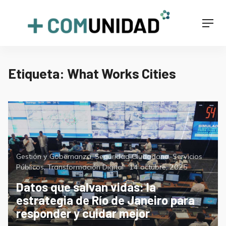
Skip
to
+COMUNIDAD
Men
content
Etiqueta:
What Works Cities
Categorías
Gestión y Gobernanza
,
Seguridad Ciudadana
,
Servicios
Posted
Públicos
,
Transformación Digital
14 octubre, 2025
on
Datos que salvan vidas: la
estrategia de Río de Janeiro para
responder y cuidar mejor