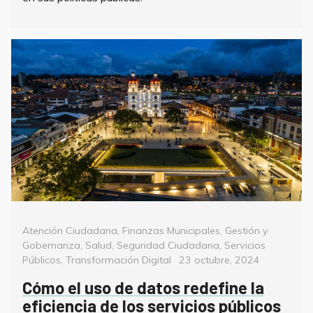
Categorías
Atención Ciudadana
,
Finanzas Municipales
,
Gestión y
Gobernanza
,
Salud
,
Seguridad Ciudadana
,
Servicios
Posted
Públicos
,
Transformación Digital
23 octubre, 2024
on
Cómo el uso de datos redefine la
eficiencia de los servicios públicos