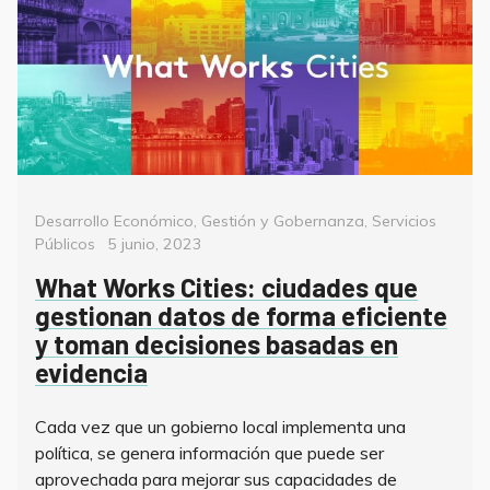
Categorías
Desarrollo Económico
,
Gestión y Gobernanza
,
Servicios
Posted
Públicos
5 junio, 2023
on
What Works Cities: ciudades que
gestionan datos de forma eficiente
y toman decisiones basadas en
evidencia
Cada vez que un gobierno local implementa una
política, se genera información que puede ser
aprovechada para mejorar sus capacidades de